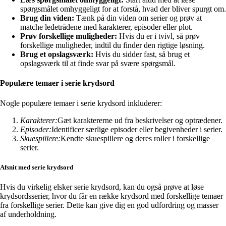
spørgsmålet omhyggeligt for at forstå, hvad der bliver spurgt om.
Brug din viden:
Tænk på din viden om serier og prøv at
matche ledetrådene med karakterer, episoder eller plot.
Prøv forskellige muligheder:
Hvis du er i tvivl, så prøv
forskellige muligheder, indtil du finder den rigtige løsning.
Brug et opslagsværk:
Hvis du sidder fast, så brug et
opslagsværk til at finde svar på svære spørgsmål.
Populære temaer i serie krydsord
Nogle populære temaer i serie krydsord inkluderer:
Karakterer:
Gæt karaktererne ud fra beskrivelser og optrædener.
Episoder:
Identificer særlige episoder eller begivenheder i serier.
Skuespillere:
Kendte skuespillere og deres roller i forskellige
serier.
Afsnit med serie krydsord
Hvis du virkelig elsker serie krydsord, kan du også prøve at løse
krydsordsserier, hvor du får en række krydsord med forskellige temaer
fra forskellige serier. Dette kan give dig en god udfordring og masser
af underholdning.