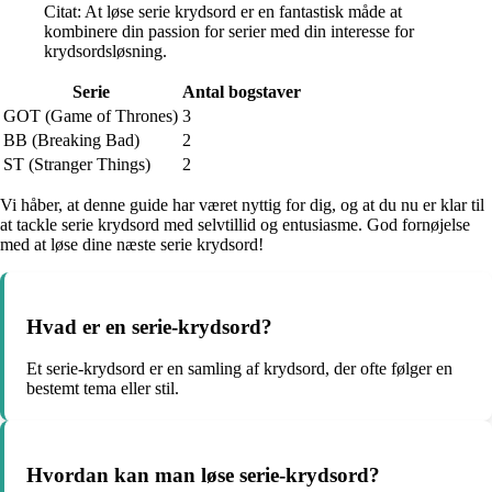
Citat: At løse serie krydsord er en fantastisk måde at
kombinere din passion for serier med din interesse for
krydsordsløsning.
Serie
Antal bogstaver
GOT (Game of Thrones)
3
BB (Breaking Bad)
2
ST (Stranger Things)
2
Vi håber, at denne guide har været nyttig for dig, og at du nu er klar til
at tackle serie krydsord med selvtillid og entusiasme. God fornøjelse
med at løse dine næste serie krydsord!
Hvad er en serie-krydsord?
Et serie-krydsord er en samling af krydsord, der ofte følger en
bestemt tema eller stil.
Hvordan kan man løse serie-krydsord?