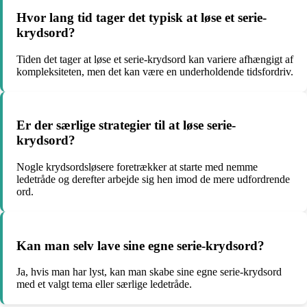
Hvor lang tid tager det typisk at løse et serie-
krydsord?
Tiden det tager at løse et serie-krydsord kan variere afhængigt af
kompleksiteten, men det kan være en underholdende tidsfordriv.
Er der særlige strategier til at løse serie-
krydsord?
Nogle krydsordsløsere foretrækker at starte med nemme
ledetråde og derefter arbejde sig hen imod de mere udfordrende
ord.
Kan man selv lave sine egne serie-krydsord?
Ja, hvis man har lyst, kan man skabe sine egne serie-krydsord
med et valgt tema eller særlige ledetråde.