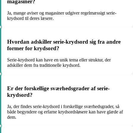
magasiner?
Ja, mange aviser og magasiner udgiver regelmæssigt serie-
krydsord til deres læsere.
Hvordan adskiller serie-krydsord sig fra andre
former for krydsord?
Serie-krydsord kan have en unik tema eller struktur, der
adskiller dem fra traditionelle krydsord.
Er der forskellige sværhedsgrader af serie-
krydsord?
Ja, der findes serie-krydsord i forskellige sværhedsgrader, så
både begyndere og erfarne krydsordsløsere kan have glæde af
dem.