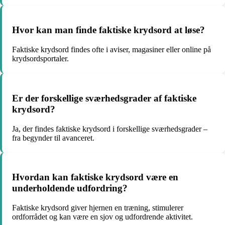
Hvor kan man finde faktiske krydsord at løse?
Faktiske krydsord findes ofte i aviser, magasiner eller online på
krydsordsportaler.
Er der forskellige sværhedsgrader af faktiske
krydsord?
Ja, der findes faktiske krydsord i forskellige sværhedsgrader –
fra begynder til avanceret.
Hvordan kan faktiske krydsord være en
underholdende udfordring?
Faktiske krydsord giver hjernen en træning, stimulerer
ordforrådet og kan være en sjov og udfordrende aktivitet.