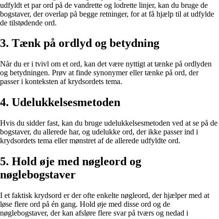
udfyldt et par ord på de vandrette og lodrette linjer, kan du bruge de
bogstaver, der overlap på begge retninger, for at få hjælp til at udfylde
de tilstødende ord.
3. Tænk på ordlyd og betydning
Når du er i tvivl om et ord, kan det være nyttigt at tænke på ordlyden
og betydningen. Prøv at finde synonymer eller tænke på ord, der
passer i konteksten af krydsordets tema.
4. Udelukkelsesmetoden
Hvis du sidder fast, kan du bruge udelukkelsesmetoden ved at se på de
bogstaver, du allerede har, og udelukke ord, der ikke passer ind i
krydsordets tema eller mønstret af de allerede udfyldte ord.
5. Hold øje med nøgleord og
nøglebogstaver
I et faktisk krydsord er der ofte enkelte nøgleord, der hjælper med at
løse flere ord på én gang. Hold øje med disse ord og de
nøglebogstaver, der kan afsløre flere svar på tværs og nedad i