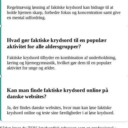
Regelmæssig løsning af faktiske krydsord kan bidrage til at
holde hjernen skarp, forbedre fokus og koncentration samt give
en mental udfordring.
Hvad gør faktiske krydsord til en populær
aktivitet for alle aldersgrupper?
Faktiske krydsord tilbyder en kombination af underholdning,
læring og hjernegymnastik, hvilket gør dem til en populær
aktivitet for unge og ældre.
Kan man finde faktiske krydsord online på
danske websites?
Ja, der findes danske websites, hvor man kan løse faktiske
krydsord online og teste sine færdigheder i at løse krydsord.