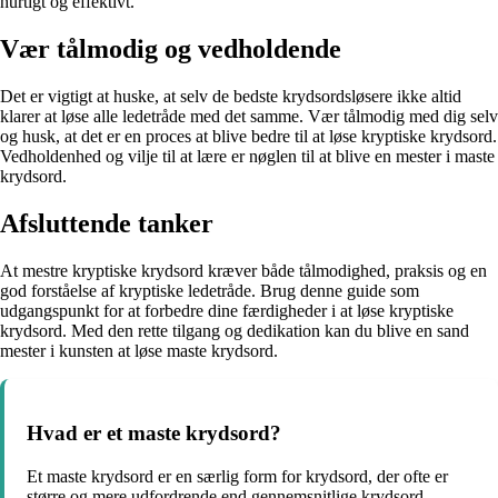
hurtigt og effektivt.
Vær tålmodig og vedholdende
Det er vigtigt at huske, at selv de bedste krydsordsløsere ikke altid
klarer at løse alle ledetråde med det samme. Vær tålmodig med dig selv
og husk, at det er en proces at blive bedre til at løse kryptiske krydsord.
Vedholdenhed og vilje til at lære er nøglen til at blive en mester i maste
krydsord.
Afsluttende tanker
At mestre kryptiske krydsord kræver både tålmodighed, praksis og en
god forståelse af kryptiske ledetråde. Brug denne guide som
udgangspunkt for at forbedre dine færdigheder i at løse kryptiske
krydsord. Med den rette tilgang og dedikation kan du blive en sand
mester i kunsten at løse maste krydsord.
Hvad er et maste krydsord?
Et maste krydsord er en særlig form for krydsord, der ofte er
større og mere udfordrende end gennemsnitlige krydsord.