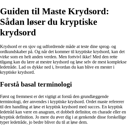
Guiden til Maste Krydsord:
Sådan løser du kryptiske
krydsord
Krydsord er en sjov og udfordrende måde at teste dine sprog- og
ordkundskaber på. Og når det kommer til kryptiske krydsord, kan det
virke som en helt anden verden. Men fortvivl ikke! Med den rette
tilgang kan du lære at mestre krydsord og løse selv de mest komplekse
ledetråde. Lad os dykke ned i, hvordan du kan blive en mester i
kryptiske krydsord.
Forstå basal terminologi
Først og fremmest er det vigtigt at forstå den grundlæggende
terminologi, der anvendes i kryptiske krydsord. Ordet maste refererer
til den handling at løse et kryptisk krydsord med succes. En kryptisk
ledetråd kan være en anagram, et dobbelt definitor, en charade eller en
kryptisk definition. Jo mere du øver dig i at genkende disse forskellige
typer ledetråde, jo bedre bliver du til at løse dem.