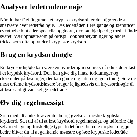
Analyser ledetrådene nøje
Når du har fået fingrene i et kryptisk krydsord, er det afgørende at
analysere hver ledetråd nøje. Læs ledetråden flere gange og identificer
eventuelle hint eller specielle nøgleord, der kan hjælpe dig med at finde
svaret. Vær opmærksom på ordspil, dobbeltbetydninger og andre
tricks, som ofte optræder i kryptiske krydsord.
Brug en krydsordnøgle
En krydsordnøgle kan være en uvurderlig ressource, når du sidder fast
i et kryptisk krydsord. Den kan give dig hints, forklaringer og
eksempler på løsninger, der kan guide dig i den rigtige retning. Selv de
mest erfarne krydsordsløsere bruger lejlighedsvis en krydsordnøgle til
at løse særligt vanskelige ledetråde.
Øv dig regelmæssigt
Som med alt andet kræver det tid og øvelse at mestre kryptiske
krydsord. Sæt tid af til at løse krydsord regelmæssigt, og udfordre dig
selv med nye og forskellige typer ledetråde. Jo mere du øver dig, jo
bedre bliver du til at genkende mønstre og løse kryptiske ledetråde