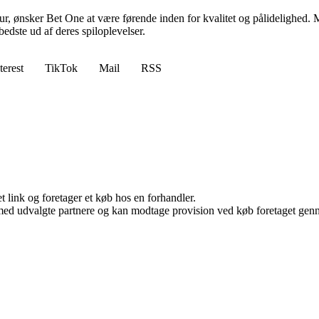
ltur, ønsker Bet One at være førende inden for kvalitet og pålidelighed. M
bedste ud af deres spiloplevelser.
terest
TikTok
Mail
RSS
t link og foretager et køb hos en forhandler.
med udvalgte partnere og kan modtage provision ved køb foretaget gennem