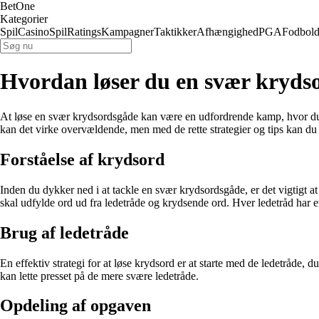
BetOne
Kategorier
Spil
Casino
Spil
Ratings
Kampagner
Taktikker
Afhængighed
PGA
Fodbol
Hvordan løser du en svær kryds
At løse en svær krydsordsgåde kan være en udfordrende kamp, hvor du sk
kan det virke overvældende, men med de rette strategier og tips kan du
Forståelse af krydsord
Inden du dykker ned i at tackle en svær krydsordsgåde, er det vigtigt a
skal udfylde ord ud fra ledetråde og krydsende ord. Hver ledetråd har et 
Brug af ledetråde
En effektiv strategi for at løse krydsord er at starte med de ledetråde, d
kan lette presset på de mere svære ledetråde.
Opdeling af opgaven