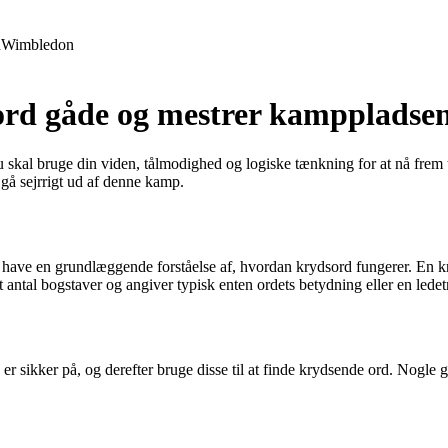
d
Wimbledon
ord gåde og mestrer kamppladse
al bruge din viden, tålmodighed og logiske tænkning for at nå frem til
 gå sejrrigt ud af denne kamp.
t have en grundlæggende forståelse af, hvordan krydsord fungerer. En kr
antal bogstaver og angiver typisk enten ordets betydning eller en ledetrå
u er sikker på, og derefter bruge disse til at finde krydsende ord. Nogle 