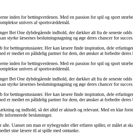
erne inden for bettingverdenen. Med en passion for spil og sport stræber
t komplekse univers af sportsvæddemål.
inger Bet One dybdegående indhold, der dækker alt fra de seneste odds 
kan styrke læsernes beslutningstagning og øge deres chancer for succes
for bettingentusiaster. Her kan læsere finde inspiration, dele erfaringer
d er mediet en pålidelig partner for dem, der ønsker at forbedre deres 
erne inden for bettingverdenen. Med en passion for spil og sport stræber
t komplekse univers af sportsvæddemål.
inger Bet One dybdegående indhold, der dækker alt fra de seneste odds 
kan styrke læsernes beslutningstagning og øge deres chancer for succes
for bettingentusiaster. Her kan læsere finde inspiration, dele erfaringer
d er mediet en pålidelig partner for dem, der ønsker at forbedre deres 
ækning og indhold, så det altid er aktuelt og relevant. Med en klar forstå
fe informerede beslutninger.
or alle. Uanset om man er nybegynder eller erfaren spiller, er målet at s
ediet sine læsere til at spille med omtanke.