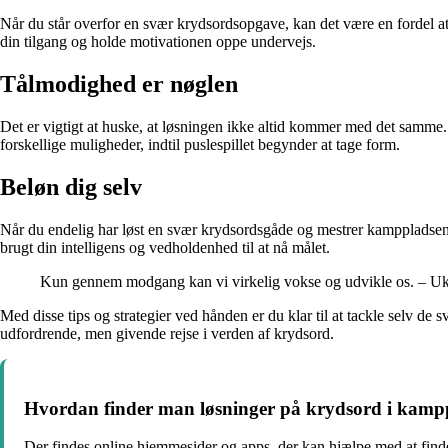
Når du står overfor en svær krydsordsopgave, kan det være en fordel at
din tilgang og holde motivationen oppe undervejs.
Tålmodighed er nøglen
Det er vigtigt at huske, at løsningen ikke altid kommer med det samme.
forskellige muligheder, indtil puslespillet begynder at tage form.
Beløn dig selv
Når du endelig har løst en svær krydsordsgåde og mestrer kamppladsen af
brugt din intelligens og vedholdenhed til at nå målet.
Kun gennem modgang kan vi virkelig vokse og udvikle os. – U
Med disse tips og strategier ved hånden er du klar til at tackle selv 
udfordrende, men givende rejse i verden af krydsord.
Hvordan finder man løsninger på krydsord i kamp
Der findes online hjemmesider og apps, der kan hjælpe med at find