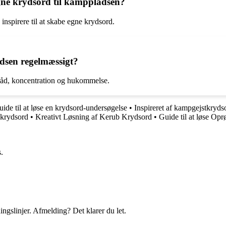
egne krydsord til kamppladsen?
inspirere til at skabe egne krydsord.
dsen regelmæssigt?
rråd, koncentration og hukommelse.
ide til at løse en krydsord-undersøgelse
•
Inspireret af kampgejstkryds
k krydsord
•
Kreativt Løsning af Kerub Krydsord
•
Guide til at løse Op
.
ingslinjer. Afmelding? Det klarer du let.