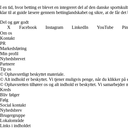
I en tid, hvor betting er blevet en integreret del af den danske sportsku
klar til at guide læsere gennem bettinglandskabet og sikre, at de får det 
Del og gør godt
X
Facebook
Instagram
LinkedIn
YouTube
Pin
Om os
Kontakt
PR
Markedsføring
Min profil
Nyhedsbrevet
Partnere
Tip os
© Ophavsretligt beskyttet materiale.
© Alt indhold er beskyttet. Vi tjener muligvis penge, når du klikker på e
© Ophavsretten tilhører os og alt indhold er beskyttet. Vi samarbejder 
Kreds
Bliv følger
Følg
Social kontakt
Nyhedsbrev
Brugergruppe
Lokalområde
Links i indholdet