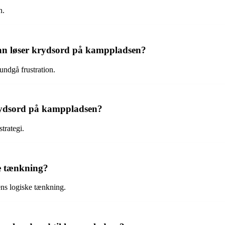
n.
an løser krydsord på kamppladsen?
undgå frustration.
e krydsord på kamppladsen?
trategi.
e tænkning?
 ens logiske tænkning.