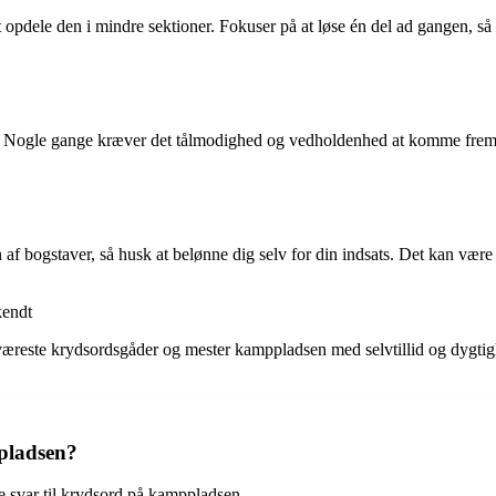
 opdele den i mindre sektioner. Fokuser på at løse én del ad gangen, så
 Nogle gange kræver det tålmodighed og vedholdenhed at komme frem til 
 bogstaver, så husk at belønne dig selv for din indsats. Det kan være ti
kendt
de sværeste krydsordsgåder og mester kamppladsen med selvtillid og dygt
pladsen?
e svar til krydsord på kamppladsen.