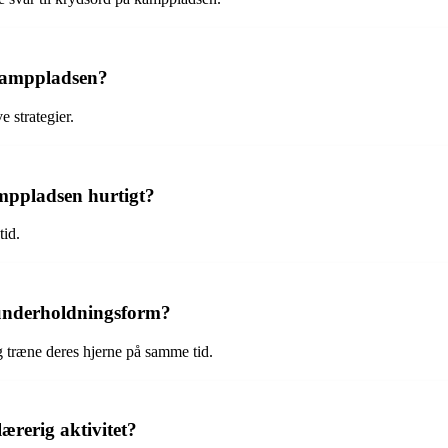
å kamppladsen?
 strategier.
kamppladsen hurtigt?
tid.
underholdningsform?
 træne deres hjerne på samme tid.
rerig aktivitet?