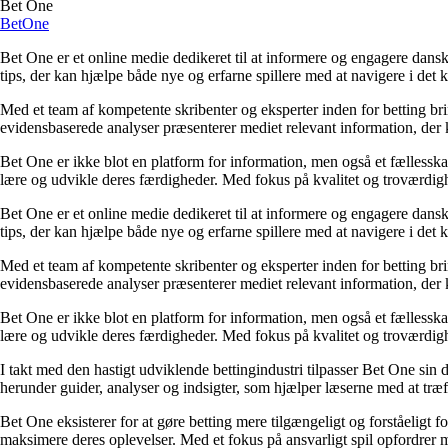
Bet One
BetOne
Bet One er et online medie dedikeret til at informere og engagere dansk
tips, der kan hjælpe både nye og erfarne spillere med at navigere i de
Med et team af kompetente skribenter og eksperter inden for betting br
evidensbaserede analyser præsenterer mediet relevant information, der 
Bet One er ikke blot en platform for information, men også et fællesskab 
lære og udvikle deres færdigheder. Med fokus på kvalitet og troværdighe
Bet One er et online medie dedikeret til at informere og engagere dansk
tips, der kan hjælpe både nye og erfarne spillere med at navigere i de
Med et team af kompetente skribenter og eksperter inden for betting br
evidensbaserede analyser præsenterer mediet relevant information, der 
Bet One er ikke blot en platform for information, men også et fællesskab 
lære og udvikle deres færdigheder. Med fokus på kvalitet og troværdighe
I takt med den hastigt udviklende bettingindustri tilpasser Bet One sin d
herunder guider, analyser og indsigter, som hjælper læserne med at træf
Bet One eksisterer for at gøre betting mere tilgængeligt og forståeligt f
maksimere deres oplevelser. Med et fokus på ansvarligt spil opfordrer m