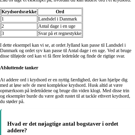
Krydsordsrække
Ord
1
Landsdel i Danmark
2
Antal dage i en uge
3
Svar på et regnestykke
I dette eksempel kan vi se, at ordet Jylland kan passe til Landsdel i
Danmark og ordet syv kan passe til Antal dage i en uge. Ved at bruge
disse tilføjede ord kan vi få flere ledetråde og finde de rigtige svar.
Afsluttende tanker
At addere ord i krydsord er en nyttig færdighed, der kan hjælpe dig
med at løse selv de mest komplekse krydsord. Husk altid at være
opmærksom på ledetrådene og bruge din viden klogt. Med disse trin
og eksempler burde du være godt rustet til at tackle ethvert krydsord,
du støder på.
Hvad er det nøjagtige antal bogstaver i ordet
addere?