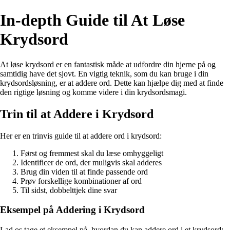
In-depth Guide til At Løse
Krydsord
At løse krydsord er en fantastisk måde at udfordre din hjerne på og
samtidig have det sjovt. En vigtig teknik, som du kan bruge i din
krydsordsløsning, er at addere ord. Dette kan hjælpe dig med at finde
den rigtige løsning og komme videre i din krydsordsmagi.
Trin til at Addere i Krydsord
Her er en trinvis guide til at addere ord i krydsord:
Først og fremmest skal du læse omhyggeligt
Identificer de ord, der muligvis skal adderes
Brug din viden til at finde passende ord
Prøv forskellige kombinationer af ord
Til sidst, dobbelttjek dine svar
Eksempel på Addering i Krydsord
Lad os tage et eksempel på, hvordan du kan addere ord i et krydsord: