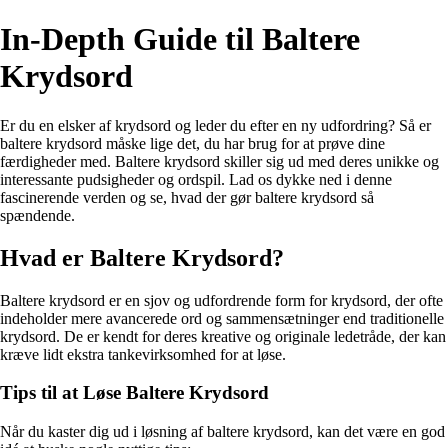
In-Depth Guide til Baltere
Krydsord
Er du en elsker af krydsord og leder du efter en ny udfordring? Så er
baltere krydsord måske lige det, du har brug for at prøve dine
færdigheder med. Baltere krydsord skiller sig ud med deres unikke og
interessante pudsigheder og ordspil. Lad os dykke ned i denne
fascinerende verden og se, hvad der gør baltere krydsord så
spændende.
Hvad er Baltere Krydsord?
Baltere krydsord er en sjov og udfordrende form for krydsord, der ofte
indeholder mere avancerede ord og sammensætninger end traditionelle
krydsord. De er kendt for deres kreative og originale ledetråde, der kan
kræve lidt ekstra tankevirksomhed for at løse.
Tips til at Løse Baltere Krydsord
Når du kaster dig ud i løsning af baltere krydsord, kan det være en god