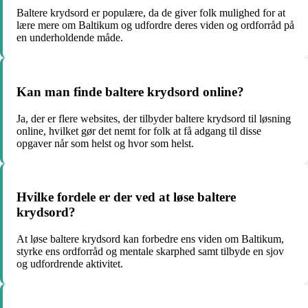
Baltere krydsord er populære, da de giver folk mulighed for at
lære mere om Baltikum og udfordre deres viden og ordforråd på
en underholdende måde.
Kan man finde baltere krydsord online?
Ja, der er flere websites, der tilbyder baltere krydsord til løsning
online, hvilket gør det nemt for folk at få adgang til disse
opgaver når som helst og hvor som helst.
Hvilke fordele er der ved at løse baltere
krydsord?
At løse baltere krydsord kan forbedre ens viden om Baltikum,
styrke ens ordforråd og mentale skarphed samt tilbyde en sjov
og udfordrende aktivitet.