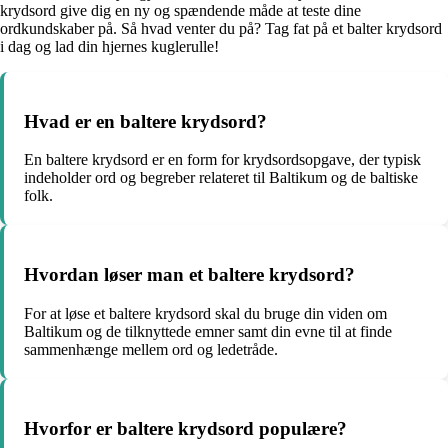
krydsord give dig en ny og spændende måde at teste dine
ordkundskaber på. Så hvad venter du på? Tag fat på et balter krydsord
i dag og lad din hjernes kuglerulle!
Hvad er en baltere krydsord?
En baltere krydsord er en form for krydsordsopgave, der typisk
indeholder ord og begreber relateret til Baltikum og de baltiske
folk.
Hvordan løser man et baltere krydsord?
For at løse et baltere krydsord skal du bruge din viden om
Baltikum og de tilknyttede emner samt din evne til at finde
sammenhænge mellem ord og ledetråde.
Hvorfor er baltere krydsord populære?