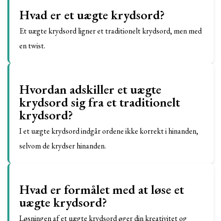
Hvad er et uægte krydsord?
Et uægte krydsord ligner et traditionelt krydsord, men med
en twist.
Hvordan adskiller et uægte
krydsord sig fra et traditionelt
krydsord?
I et uægte krydsord indgår ordene ikke korrekt i hinanden,
selvom de krydser hinanden.
Hvad er formålet med at løse et
uægte krydsord?
Løsningen af et uægte krydsord øger din kreativitet og