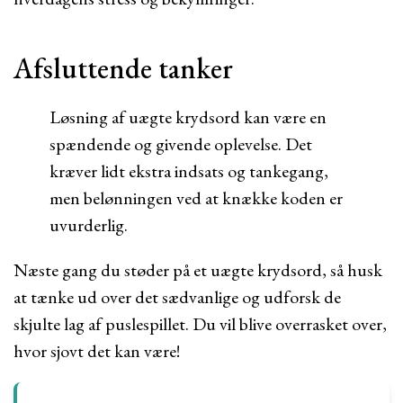
Afsluttende tanker
Løsning af uægte krydsord kan være en
spændende og givende oplevelse. Det
kræver lidt ekstra indsats og tankegang,
men belønningen ved at knække koden er
uvurderlig.
Næste gang du støder på et uægte krydsord, så husk
at tænke ud over det sædvanlige og udforsk de
skjulte lag af puslespillet. Du vil blive overrasket over,
hvor sjovt det kan være!