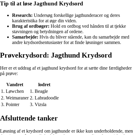
Tip til at løse Jagthund Krydsord
Research:
Undersøg forskellige jagthunderacer og deres
karakteristika for at øge din viden.
Brug af ordbøger:
Hold en ordbog ved hånden til at tjekke
stavningen og betydningen af ordene.
Samarbejde:
Hvis du bliver stående, kan du samarbejde med
andre krydsordsentusiaster for at finde løsninger sammen.
Prøvekrydsord: Jagthund Krydsord
Her er et uddrag af et jagthund krydsord for at sætte dine færdigheder
på prøve:
Vandret
lodret
1. Løwchen
1. Beagle
2. Weimaraner
2. Labradoodle
3. Pointer
3. Vizsla
Afsluttende tanker
Løsning af et krydsord om jagthunde er ikke kun underholdende, men