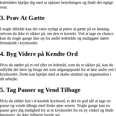
ledetråden hjælpe dig med at opklare betydningen og finde det rigtige
svar.
3. Prøv At Gætte
I nogle tilfælde kan det være nyttigt at prøve at gætte på en løsning,
selvom du ikke er sikker på, om den er korrekt. Ved at tage en chance
kan du nogle gange låse op for andre ledetråde og muliggøre større
fremskridt i krydsordet.
4. Byg Videre på Kendte Ord
Hvis du støder på et ord eller en ledetråd, som du er sikker på, kan du
udfylde det først og bruge det som udgangspunkt for at løse andre ord i
krydsordet. Dette kan hjælpe med at skabe struktur og organisation i
dit arbejde.
5. Tag Pauser og Vend Tilbage
Hvis du sidder fast i et kaotisk krydsord, er det en god idé at tage en
pause og vende tilbage med friske øjne senere. Nogle gange kan en
pause give dig mulighed for at se krydsordet fra en ny vinkel og finde
løsninger, du ikke tidligere havde set.