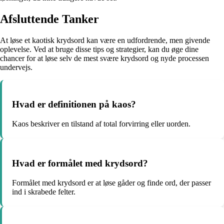
Afsluttende Tanker
At løse et kaotisk krydsord kan være en udfordrende, men givende
oplevelse. Ved at bruge disse tips og strategier, kan du øge dine
chancer for at løse selv de mest svære krydsord og nyde processen
undervejs.
Hvad er definitionen på kaos?
Kaos beskriver en tilstand af total forvirring eller uorden.
Hvad er formålet med krydsord?
Formålet med krydsord er at løse gåder og finde ord, der passer
ind i skrabede felter.