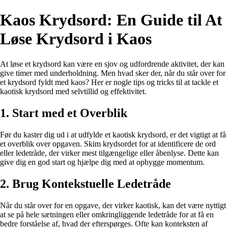
Kaos Krydsord: En Guide til At
Løse Krydsord i Kaos
At løse et krydsord kan være en sjov og udfordrende aktivitet, der kan
give timer med underholdning. Men hvad sker der, når du står over for
et krydsord fyldt med kaos? Her er nogle tips og tricks til at tackle et
kaotisk krydsord med selvtillid og effektivitet.
1. Start med et Overblik
Før du kaster dig ud i at udfylde et kaotisk krydsord, er det vigtigt at få
et overblik over opgaven. Skim krydsordet for at identificere de ord
eller ledetråde, der virker mest tilgængelige eller åbenlyse. Dette kan
give dig en god start og hjælpe dig med at opbygge momentum.
2. Brug Kontekstuelle Ledetråde
Når du står over for en opgave, der virker kaotisk, kan det være nyttigt
at se på hele sætningen eller omkringliggende ledetråde for at få en
bedre forståelse af, hvad der efterspørges. Ofte kan konteksten af