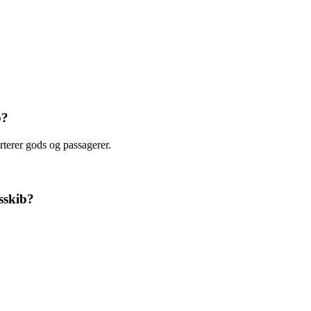
b?
orterer gods og passagerer.
sskib?