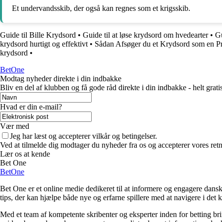
Et undervandsskib, der også kan regnes som et krigsskib.
Guide til Bille Krydsord
•
Guide til at løse krydsord om hvedearter
•
Gu
krydsord hurtigt og effektivt
•
Sådan Afsøger du et Krydsord som en Pr
krydsord
•
BetOne
Modtag nyheder direkte i din indbakke
Bliv en del af klubben og få gode råd direkte i din indbakke - helt gratis
Hvad er din e-mail?
Vær med
Jeg har læst og accepterer vilkår og betingelser.
Ved at tilmelde dig modtager du nyheder fra os og accepterer vores retn
Lær os at kende
Bet One
BetOne
Bet One er et online medie dedikeret til at informere og engagere dansk
tips, der kan hjælpe både nye og erfarne spillere med at navigere i de
Med et team af kompetente skribenter og eksperter inden for betting br