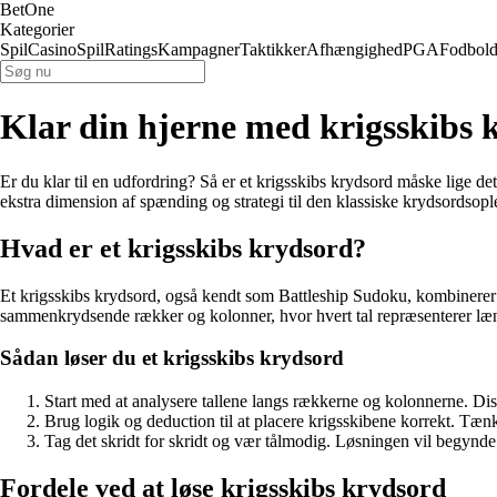
BetOne
Kategorier
Spil
Casino
Spil
Ratings
Kampagner
Taktikker
Afhængighed
PGA
Fodbol
Klar din hjerne med krigsskibs 
Er du klar til en udfordring? Så er et krigsskibs krydsord måske lige d
ekstra dimension af spænding og strategi til den klassiske krydsordsopl
Hvad er et krigsskibs krydsord?
Et krigsskibs krydsord, også kendt som Battleship Sudoku, kombinerer ele
sammenkrydsende rækker og kolonner, hvor hvert tal repræsenterer læn
Sådan løser du et krigsskibs krydsord
Start med at analysere tallene langs rækkerne og kolonnerne. Dis
Brug logik og deduction til at placere krigsskibene korrekt. Tænk s
Tag det skridt for skridt og vær tålmodig. Løsningen vil begynde 
Fordele ved at løse krigsskibs krydsord