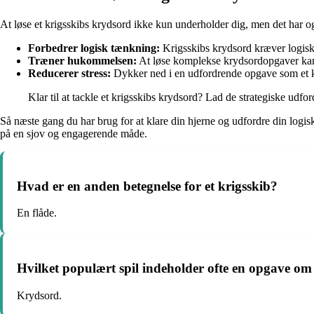
At løse et krigsskibs krydsord ikke kun underholder dig, men det har o
Forbedrer logisk tænkning:
Krigsskibs krydsord kræver logisk 
Træner hukommelsen:
At løse komplekse krydsordopgaver kan 
Reducerer stress:
Dykker ned i en udfordrende opgave som et kr
Klar til at tackle et krigsskibs krydsord? Lad de strategiske udfo
Så næste gang du har brug for at klare din hjerne og udfordre din logis
på en sjov og engagerende måde.
Hvad er en anden betegnelse for et krigsskib?
En flåde.
Hvilket populært spil indeholder ofte en opgave om 
Krydsord.