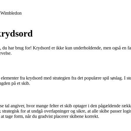
d
Wimbledon
krydsord
et, du har brug for! Krydsord er ikke kun underholdende, men også en fan
evelse.
menter fra krydsord med strategien fra det populære spil søslag. I stede
gden på et skib.
se tal angiver, hvor mange felter et skib optager i den pågældende rækk
trategisk for at undgå overlapninger og sikre, at alle skibe passer logisk
at tage form, når du gradvist placerer skibene korrekt.