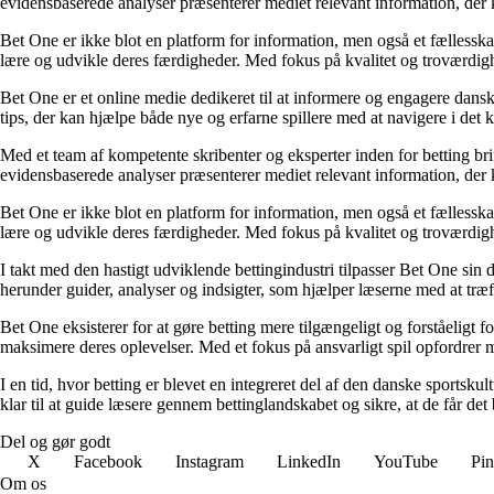
evidensbaserede analyser præsenterer mediet relevant information, der 
Bet One er ikke blot en platform for information, men også et fællesskab 
lære og udvikle deres færdigheder. Med fokus på kvalitet og troværdighe
Bet One er et online medie dedikeret til at informere og engagere dansk
tips, der kan hjælpe både nye og erfarne spillere med at navigere i de
Med et team af kompetente skribenter og eksperter inden for betting br
evidensbaserede analyser præsenterer mediet relevant information, der 
Bet One er ikke blot en platform for information, men også et fællesskab 
lære og udvikle deres færdigheder. Med fokus på kvalitet og troværdighe
I takt med den hastigt udviklende bettingindustri tilpasser Bet One sin d
herunder guider, analyser og indsigter, som hjælper læserne med at træf
Bet One eksisterer for at gøre betting mere tilgængeligt og forståeligt f
maksimere deres oplevelser. Med et fokus på ansvarligt spil opfordrer m
I en tid, hvor betting er blevet en integreret del af den danske sportsku
klar til at guide læsere gennem bettinglandskabet og sikre, at de får det 
Del og gør godt
X
Facebook
Instagram
LinkedIn
YouTube
Pin
Om os