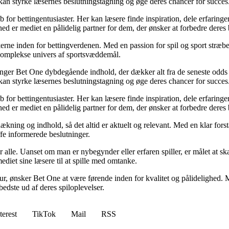
kan styrke læsernes beslutningstagning og øge deres chancer for succes
for bettingentusiaster. Her kan læsere finde inspiration, dele erfaringer
d er mediet en pålidelig partner for dem, der ønsker at forbedre deres 
erne inden for bettingverdenen. Med en passion for spil og sport stræber
t komplekse univers af sportsvæddemål.
inger Bet One dybdegående indhold, der dækker alt fra de seneste odds 
kan styrke læsernes beslutningstagning og øge deres chancer for succes
for bettingentusiaster. Her kan læsere finde inspiration, dele erfaringer
d er mediet en pålidelig partner for dem, der ønsker at forbedre deres 
ækning og indhold, så det altid er aktuelt og relevant. Med en klar forstå
fe informerede beslutninger.
or alle. Uanset om man er nybegynder eller erfaren spiller, er målet at s
ediet sine læsere til at spille med omtanke.
ltur, ønsker Bet One at være førende inden for kvalitet og pålidelighed. M
bedste ud af deres spiloplevelser.
terest
TikTok
Mail
RSS