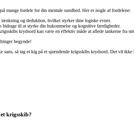
gså mange fordele for din mentale sundhed. Her er nogle af fordelene:
tænkning og deduktion, hvilket styrker dine logiske evner.
bidrage til at styrke din hukommelse og kognitive færdigheder.
igsskibs krydsord kan være en effektiv måde at aflede tankerne fra str
rdringer begynde!
ke sans, så tag et kig på et spændende krigsskibs krydsord. Det vil ikke
et krigsskib?