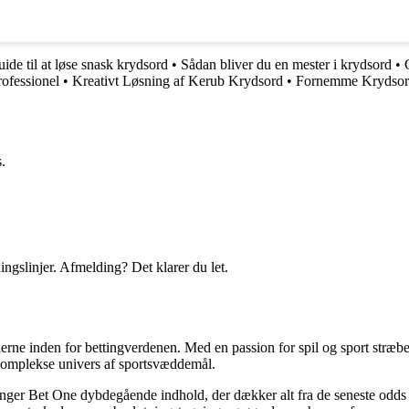
ide til at løse snask krydsord
•
Sådan bliver du en mester i krydsord
•
ofessionel
•
Kreativt Løsning af Kerub Krydsord
•
Fornemme Krydsord
.
ingslinjer. Afmelding? Det klarer du let.
erne inden for bettingverdenen. Med en passion for spil og sport stræber
t komplekse univers af sportsvæddemål.
inger Bet One dybdegående indhold, der dækker alt fra de seneste odds 