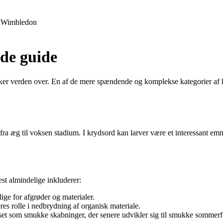
d
Wimbledon
de guide
sker verden over. En af de mere spændende og komplekse kategorier af 
a æg til voksen stadium. I krydsord kan larver være et interessant emne
est almindelige inkluderer:
ige for afgrøder og materialer.
res rolle i nedbrydning af organisk materiale.
 set som smukke skabninger, der senere udvikler sig til smukke sommerf