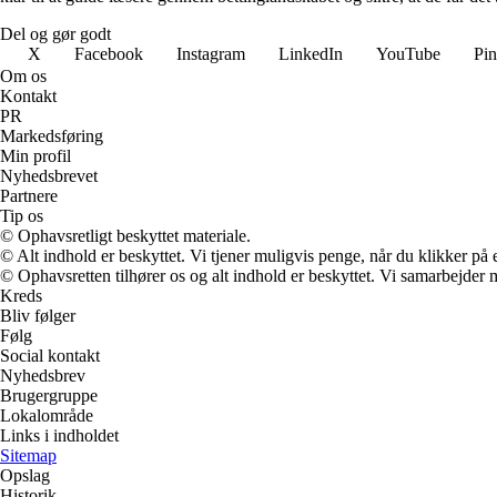
Del og gør godt
X
Facebook
Instagram
LinkedIn
YouTube
Pin
Om os
Kontakt
PR
Markedsføring
Min profil
Nyhedsbrevet
Partnere
Tip os
© Ophavsretligt beskyttet materiale.
© Alt indhold er beskyttet. Vi tjener muligvis penge, når du klikker på e
© Ophavsretten tilhører os og alt indhold er beskyttet. Vi samarbejder 
Kreds
Bliv følger
Følg
Social kontakt
Nyhedsbrev
Brugergruppe
Lokalområde
Links i indholdet
Sitemap
Opslag
Historik