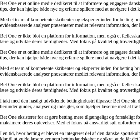
Bet One er et online medie dedikeret til at informere og engagere dansk
tips, der kan hjælpe både nye og erfarne spillere med at navigere i de
Med et team af kompetente skribenter og eksperter inden for betting br
evidensbaserede analyser præsenterer mediet relevant information, der 
Bet One er ikke blot en platform for information, men også et fællesskab 
lære og udvikle deres færdigheder. Med fokus på kvalitet og troværdighe
Bet One er et online medie dedikeret til at informere og engagere dansk
tips, der kan hjælpe både nye og erfarne spillere med at navigere i de
Med et team af kompetente skribenter og eksperter inden for betting br
evidensbaserede analyser præsenterer mediet relevant information, der 
Bet One er ikke blot en platform for information, men også et fællesskab 
lære og udvikle deres færdigheder. Med fokus på kvalitet og troværdighe
I takt med den hastigt udviklende bettingindustri tilpasser Bet One sin d
herunder guider, analyser og indsigter, som hjælper læserne med at træf
Bet One eksisterer for at gøre betting mere tilgængeligt og forståeligt f
maksimere deres oplevelser. Med et fokus på ansvarligt spil opfordrer m
I en tid, hvor betting er blevet en integreret del af den danske sportsku
klar til at guide læsere gennem bettinglandskabet og sikre, at de får det 