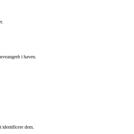
r.
arveangreb i haven.
?
 identificere dem.