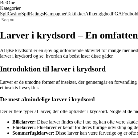
BetOne
Kategorier
Spil
Casino
Spil
Ratings
Kampagner
Taktikker
Afhængighed
PGA
Fodbol
Larver i krydsord – En omfatten
At løse krydsord er en sjov og udfordrende aktivitet for mange menne
larver i krydsord og se, hvordan du bedst løser disse gåder.
Introduktion til larver i krydsord
Larver er de umodne former af insekter, der gennemgår en forvandling fr
et insekts livscyklus.
De mest almindelige larver i krydsord
Der er flere typer af larver, der ofte optræder i krydsord. Nogle af de m
Billelarver:
Disse larver findes ofte i træ og kan ofte være skadel
Fluelarver:
Fluelarver er kendt for deres hurtige udvikling og de
Sommerfuglelarver:
Disse larver kan være farverige og er ofte