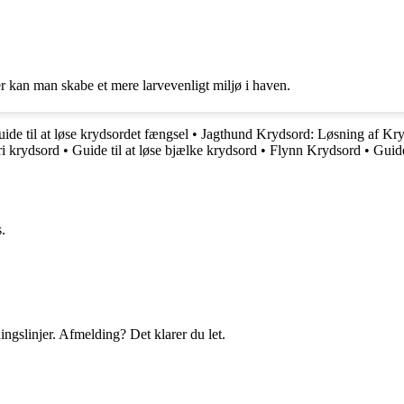
r kan man skabe et mere larvevenligt miljø i haven.
ide til at løse krydsordet fængsel
•
Jagthund Krydsord: Løsning af Kr
ri krydsord
•
Guide til at løse bjælke krydsord
•
Flynn Krydsord
•
Guide
.
ingslinjer. Afmelding? Det klarer du let.