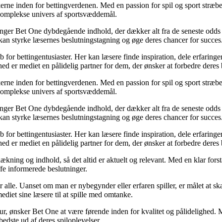
erne inden for bettingverdenen. Med en passion for spil og sport stræber
t komplekse univers af sportsvæddemål.
inger Bet One dybdegående indhold, der dækker alt fra de seneste odds 
kan styrke læsernes beslutningstagning og øge deres chancer for succes
for bettingentusiaster. Her kan læsere finde inspiration, dele erfaringer
d er mediet en pålidelig partner for dem, der ønsker at forbedre deres 
erne inden for bettingverdenen. Med en passion for spil og sport stræber
t komplekse univers af sportsvæddemål.
inger Bet One dybdegående indhold, der dækker alt fra de seneste odds 
kan styrke læsernes beslutningstagning og øge deres chancer for succes
for bettingentusiaster. Her kan læsere finde inspiration, dele erfaringer
d er mediet en pålidelig partner for dem, der ønsker at forbedre deres 
ækning og indhold, så det altid er aktuelt og relevant. Med en klar forstå
fe informerede beslutninger.
or alle. Uanset om man er nybegynder eller erfaren spiller, er målet at s
ediet sine læsere til at spille med omtanke.
ltur, ønsker Bet One at være førende inden for kvalitet og pålidelighed. M
bedste ud af deres spiloplevelser.