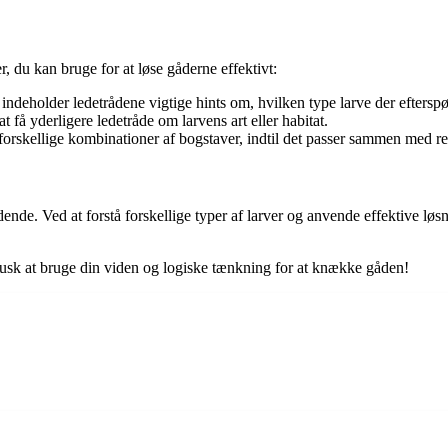
er, du kan bruge for at løse gåderne effektivt:
ndeholder ledetrådene vigtige hints om, hvilken type larve der efterspø
 få yderligere ledetråde om larvens art eller habitat.
 forskellige kombinationer af bogstaver, indtil det passer sammen med re
de. Ved at forstå forskellige typer af larver og anvende effektive løsni
 husk at bruge din viden og logiske tænkning for at knække gåden!