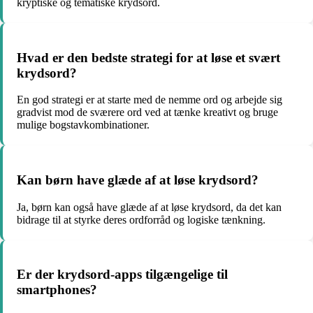
kryptiske og tematiske krydsord.
Hvad er den bedste strategi for at løse et svært
krydsord?
En god strategi er at starte med de nemme ord og arbejde sig
gradvist mod de sværere ord ved at tænke kreativt og bruge
mulige bogstavkombinationer.
Kan børn have glæde af at løse krydsord?
Ja, børn kan også have glæde af at løse krydsord, da det kan
bidrage til at styrke deres ordforråd og logiske tænkning.
Er der krydsord-apps tilgængelige til
smartphones?