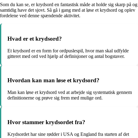
Som du kan se, er krydsord en fantastisk måde at holde sig skarp på og
samtidig have det sjovt. Så gå i gang med at løse et krydsord og oplev
fordelene ved denne spændende aktivitet.
Hvad er et krydsord?
Et krydsord er en form for ordpuslespil, hvor man skal udfylde
gitteret med ord ved hjælp af definisjoner og antal bogstaver.
Hvordan kan man løse et krydsord?
Man kan løse et krydsord ved at arbejde sig systematisk gennem
definitionerne og prøve sig frem med mulige ord.
Hvor stammer krydsordet fra?
Krydsordet har sine rødder i USA og England fra starten af det