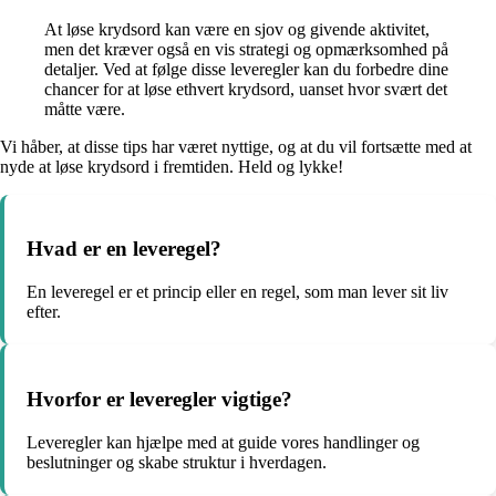
At løse krydsord kan være en sjov og givende aktivitet,
men det kræver også en vis strategi og opmærksomhed på
detaljer. Ved at følge disse leveregler kan du forbedre dine
chancer for at løse ethvert krydsord, uanset hvor svært det
måtte være.
Vi håber, at disse tips har været nyttige, og at du vil fortsætte med at
nyde at løse krydsord i fremtiden. Held og lykke!
Hvad er en leveregel?
En leveregel er et princip eller en regel, som man lever sit liv
efter.
Hvorfor er leveregler vigtige?
Leveregler kan hjælpe med at guide vores handlinger og
beslutninger og skabe struktur i hverdagen.