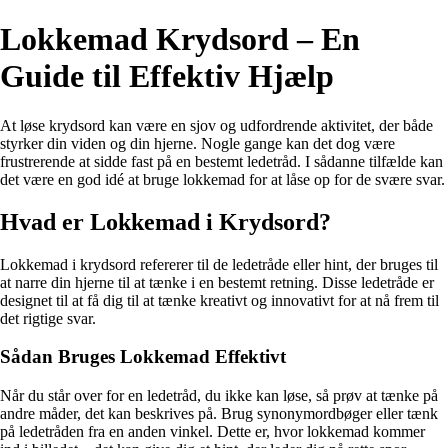
Lokkemad Krydsord – En
Guide til Effektiv Hjælp
At løse krydsord kan være en sjov og udfordrende aktivitet, der både
styrker din viden og din hjerne. Nogle gange kan det dog være
frustrerende at sidde fast på en bestemt ledetråd. I sådanne tilfælde kan
det være en god idé at bruge lokkemad for at låse op for de svære svar.
Hvad er Lokkemad i Krydsord?
Lokkemad i krydsord refererer til de ledetråde eller hint, der bruges til
at narre din hjerne til at tænke i en bestemt retning. Disse ledetråde er
designet til at få dig til at tænke kreativt og innovativt for at nå frem til
det rigtige svar.
Sådan Bruges Lokkemad Effektivt
Når du står over for en ledetråd, du ikke kan løse, så prøv at tænke på
andre måder, det kan beskrives på. Brug synonymordbøger eller tænk
på ledetråden fra en anden vinkel. Dette er, hvor lokkemad kommer