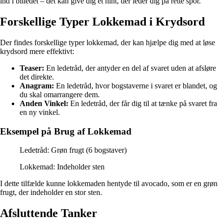
ind i billedet – det kan give dig et hint, der leder dig på rette spor.
Forskellige Typer Lokkemad i Krydsord
Der findes forskellige typer lokkemad, der kan hjælpe dig med at løse
krydsord mere effektivt:
Teaser:
En ledetråd, der antyder en del af svaret uden at afsløre
det direkte.
Anagram:
En ledetråd, hvor bogstaverne i svaret er blandet, og
du skal omarrangere dem.
Anden Vinkel:
En ledetråd, der får dig til at tænke på svaret fra
en ny vinkel.
Eksempel på Brug af Lokkemad
Ledetråd: Grøn frugt (6 bogstaver)
Lokkemad: Indeholder sten
I dette tilfælde kunne lokkemaden hentyde til avocado, som er en grøn
frugt, der indeholder en stor sten.
Afsluttende Tanker