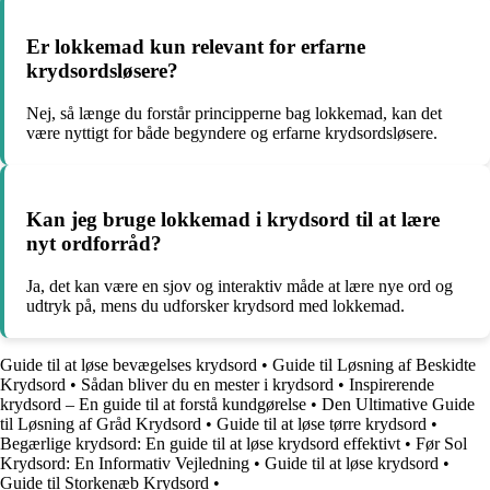
Er lokkemad kun relevant for erfarne
krydsordsløsere?
Nej, så længe du forstår principperne bag lokkemad, kan det
være nyttigt for både begyndere og erfarne krydsordsløsere.
Kan jeg bruge lokkemad i krydsord til at lære
nyt ordforråd?
Ja, det kan være en sjov og interaktiv måde at lære nye ord og
udtryk på, mens du udforsker krydsord med lokkemad.
Guide til at løse bevægelses krydsord
•
Guide til Løsning af Beskidte
Krydsord
•
Sådan bliver du en mester i krydsord
•
Inspirerende
krydsord – En guide til at forstå kundgørelse
•
Den Ultimative Guide
til Løsning af Gråd Krydsord
•
Guide til at løse tørre krydsord
•
Begærlige krydsord: En guide til at løse krydsord effektivt
•
Før Sol
Krydsord: En Informativ Vejledning
•
Guide til at løse krydsord
•
Guide til Storkenæb Krydsord
•