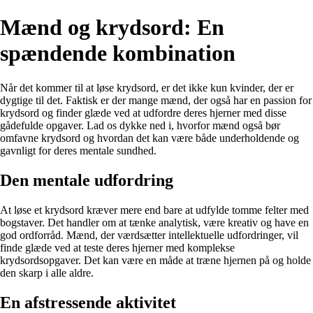
Mænd og krydsord: En
spændende kombination
Når det kommer til at løse krydsord, er det ikke kun kvinder, der er
dygtige til det. Faktisk er der mange mænd, der også har en passion for
krydsord og finder glæde ved at udfordre deres hjerner med disse
gådefulde opgaver. Lad os dykke ned i, hvorfor mænd også bør
omfavne krydsord og hvordan det kan være både underholdende og
gavnligt for deres mentale sundhed.
Den mentale udfordring
At løse et krydsord kræver mere end bare at udfylde tomme felter med
bogstaver. Det handler om at tænke analytisk, være kreativ og have en
god ordforråd. Mænd, der værdsætter intellektuelle udfordringer, vil
finde glæde ved at teste deres hjerner med komplekse
krydsordsopgaver. Det kan være en måde at træne hjernen på og holde
den skarp i alle aldre.
En afstressende aktivitet