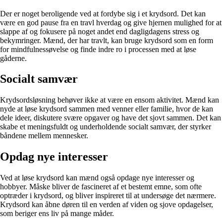
Der er noget beroligende ved at fordybe sig i et krydsord. Det kan
være en god pause fra en travl hverdag og give hjernen mulighed for at
slappe af og fokusere på noget andet end dagligdagens stress og
bekymringer. Mænd, der har travlt, kan bruge krydsord som en form
for mindfulnessøvelse og finde indre ro i processen med at løse
gåderne.
Socialt samvær
Krydsordsløsning behøver ikke at være en ensom aktivitet. Mænd kan
nyde at løse krydsord sammen med venner eller familie, hvor de kan
dele ideer, diskutere svære opgaver og have det sjovt sammen. Det kan
skabe et meningsfuldt og underholdende socialt samvær, der styrker
båndene mellem mennesker.
Opdag nye interesser
Ved at løse krydsord kan mænd også opdage nye interesser og
hobbyer. Måske bliver de fascineret af et bestemt emne, som ofte
optræder i krydsord, og bliver inspireret til at undersøge det nærmere.
Krydsord kan åbne døren til en verden af viden og sjove opdagelser,
som beriger ens liv på mange måder.