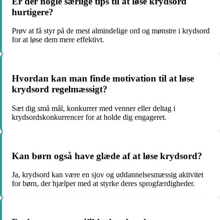
Er der nogle særlige tips til at løse krydsord
hurtigere?
Prøv at få styr på de mest almindelige ord og mønstre i krydsord
for at løse dem mere effektivt.
Hvordan kan man finde motivation til at løse
krydsord regelmæssigt?
Sæt dig små mål, konkurrer med venner eller deltag i
krydsordskonkurrencer for at holde dig engageret.
Kan børn også have glæde af at løse krydsord?
Ja, krydsord kan være en sjov og uddannelsesmæssig aktivitet
for børn, der hjælper med at styrke deres sprogfærdigheder.