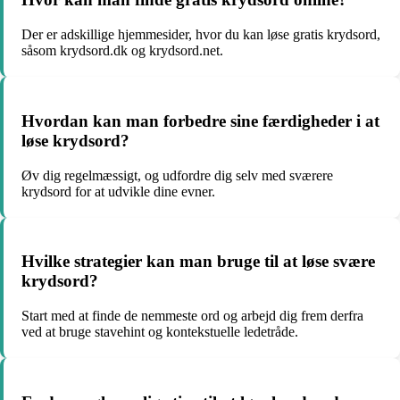
Der er adskillige hjemmesider, hvor du kan løse gratis krydsord,
såsom krydsord.dk og krydsord.net.
Hvordan kan man forbedre sine færdigheder i at
løse krydsord?
Øv dig regelmæssigt, og udfordre dig selv med sværere
krydsord for at udvikle dine evner.
Hvilke strategier kan man bruge til at løse svære
krydsord?
Start med at finde de nemmeste ord og arbejd dig frem derfra
ved at bruge stavehint og kontekstuelle ledetråde.