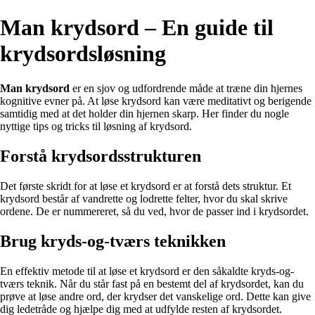
Man krydsord – En guide til
krydsordsløsning
Man krydsord
er en sjov og udfordrende måde at træne din hjernes
kognitive evner på. At løse krydsord kan være meditativt og berigende
samtidig med at det holder din hjernen skarp. Her finder du nogle
nyttige tips og tricks til løsning af krydsord.
Forstå krydsordsstrukturen
Det første skridt for at løse et krydsord er at forstå dets struktur. Et
krydsord består af vandrette og lodrette felter, hvor du skal skrive
ordene. De er nummereret, så du ved, hvor de passer ind i krydsordet.
Brug kryds-og-tværs teknikken
En effektiv metode til at løse et krydsord er den såkaldte kryds-og-
tværs teknik. Når du står fast på en bestemt del af krydsordet, kan du
prøve at løse andre ord, der krydser det vanskelige ord. Dette kan give
dig ledetråde og hjælpe dig med at udfylde resten af krydsordet.