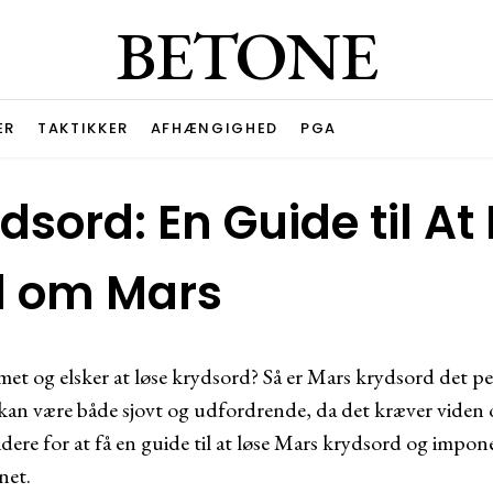
BETONE
ER
TAKTIKKER
AFHÆNGIGHED
PGA
sord: En Guide til At
d om Mars
mmet og elsker at løse krydsord? Så er Mars krydsord det p
kan være både sjovt og udfordrende, da det kræver viden
dere for at få en guide til at løse Mars krydsord og impo
net.