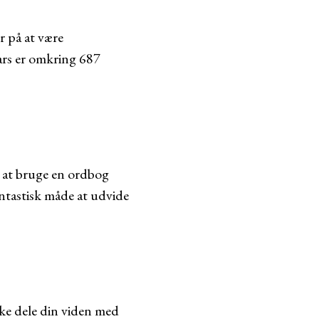
r på at være
ars er omkring 687
d at bruge en ordbog
antastisk måde at udvide
kke dele din viden med