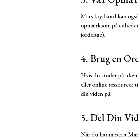
Mars krydsord kan også i
opmærksom på enhede
jorddage).
4. Brug en Or
Hvis du støder på ukend
eller online ressourcer 
din viden på.
5. Del Din Vi
Når du har mestret Mars