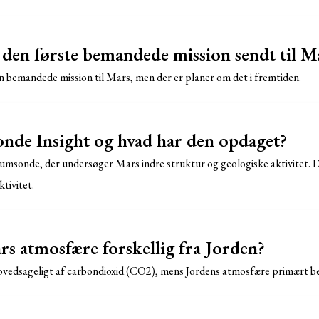
 den første bemandede mission sendt til M
n bemandede mission til Mars, men der er planer om det i fremtiden.
nde Insight og hvad har den opdaget?
umsonde, der undersøger Mars indre struktur og geologiske aktivitet. 
tivitet.
s atmosfære forskellig fra Jorden?
edsageligt af carbondioxid (CO2), mens Jordens atmosfære primært best