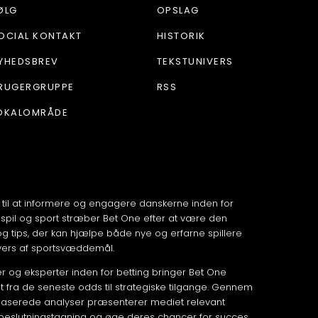
ØLG
OPSLAG
OCIAL KONTAKT
HISTORIK
YHEDSBREV
TEKSTUNIVERS
RUGERGRUPPE
RSS
OKALOMRÅDE
 til at informere og engagere danskerne inden for
spil og sport stræber Bet One efter at være den
 og tips, der kan hjælpe både nye og erfarne spillere
vers af sportsvæddemål.
 og eksperter inden for betting bringer Bet One
fra de seneste odds til strategiske tilgange. Gennem
aserede analyser præsenterer mediet relevant
 beslutningstagning og øge deres chancer for succes.