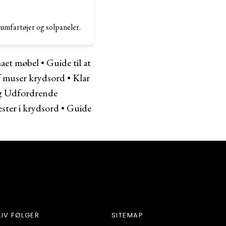
umfartøjer og solpaneler.
maet møbel
•
Guide til at
af muser krydsord
•
Klar
og Udfordrende
ster i krydsord
•
Guide
LIV FØLGER
SITEMAP