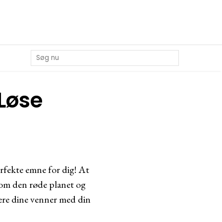
 Løse
erfekte emne for dig! At
 om den røde planet og
nere dine venner med din