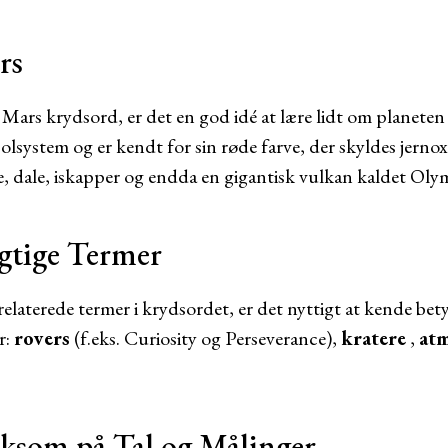
rs
Mars krydsord, er det en god idé at lære lidt om planeten 
solsystem og er kendt for sin røde farve, der skyldes jernox
e, dale, iskapper og endda en gigantisk vulkan kaldet O
gtige Termer
elaterede termer i krydsordet, er det nyttigt at kende be
r:
rovers
(f.eks. Curiosity og Perseverance),
kratere
,
at
ksom på Tal og Målinger