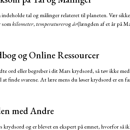
ndeholde tal og målinger relateret til planeten. Vær sikke
r som
kilometer
,
temperaturer
og
år
(længden af et år på M
dbog og Online Ressourcer
te ord eller begreber i dit Mars krydsord, så tøv ikke me
til at finde svarene. At lære mens du løser krydsord er en f
den med Andre
 krydsord og er blevet en ekspert på emnet, hvorfor så i