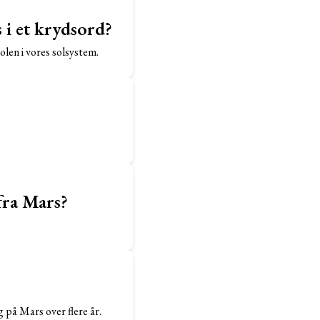
 i et krydsord?
len i vores solsystem.
 fra Mars?
på Mars over flere år.