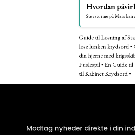
Hvordan påvirk
Støvstorme på Mars kan dæ
Guide til Løsning af St
løse lunken krydsord
•
din hjerne med krigsski
Puslespil
•
En Guide til
til Kabinet Krydsord
•
Modtag nyheder direkte i din i