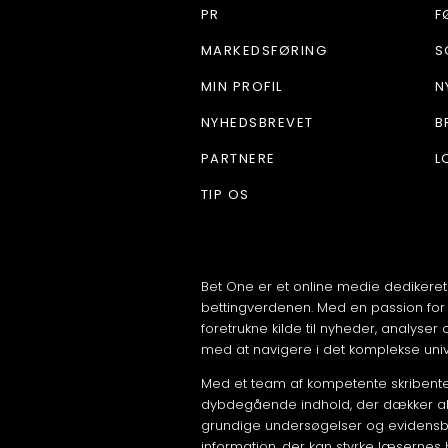
PR
F
MARKEDSFØRING
S
MIN PROFIL
N
NYHEDSBREVET
B
PARTNERE
L
TIP OS
Bet One er et online medie dedikeret
bettingverdenen. Med en passion for 
foretrukne kilde til nyheder, analyser
med at navigere i det komplekse uni
Med et team af kompetente skribenter
dybdegående indhold, der dækker alt 
grundige undersøgelser og evidensb
information, der kan styrke læsernes