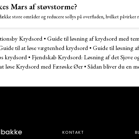
es Mars af støvstorme?
kke store områder og reducere sollys på overfladen, hvilket påvirker r
ationsby Krydsord
•
Guide til løsning af krydsord med te
Guide til at løse vægtenhed krydsord
•
Guide til løsning 
bs krydsord
•
Fjendskab Krydsord: Løsning af det Sjove 
 at løse Krydsord med Færøske Øer
•
Sådan bliver du en me
BETONE
ndbakke
KONTAKT
B