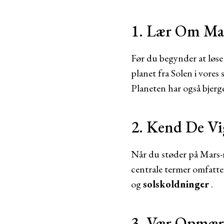
1. Lær Om Ma
Før du begynder at løse 
planet fra Solen i vores 
Planeten har også bjerg
2. Kend De Vi
Når du støder på Mars-r
centrale termer omfatte
og
solskoldninger
.
3. Vær Opmær