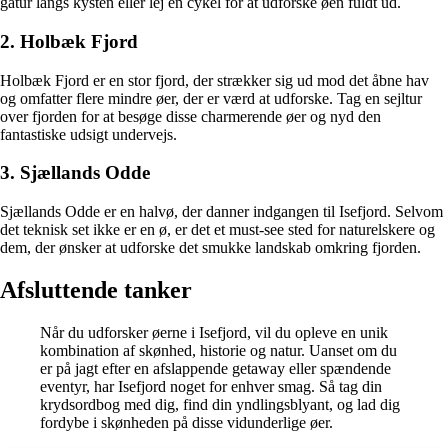
gåtur langs kysten eller lej en cykel for at udforske øen fuldt ud.
2. Holbæk Fjord
Holbæk Fjord er en stor fjord, der strækker sig ud mod det åbne hav
og omfatter flere mindre øer, der er værd at udforske. Tag en sejltur
over fjorden for at besøge disse charmerende øer og nyd den
fantastiske udsigt undervejs.
3. Sjællands Odde
Sjællands Odde er en halvø, der danner indgangen til Isefjord. Selvom
det teknisk set ikke er en ø, er det et must-see sted for naturelskere og
dem, der ønsker at udforske det smukke landskab omkring fjorden.
Afsluttende tanker
Når du udforsker øerne i Isefjord, vil du opleve en unik
kombination af skønhed, historie og natur. Uanset om du
er på jagt efter en afslappende getaway eller spændende
eventyr, har Isefjord noget for enhver smag. Så tag din
krydsordbog med dig, find din yndlingsblyant, og lad dig
fordybe i skønheden på disse vidunderlige øer.