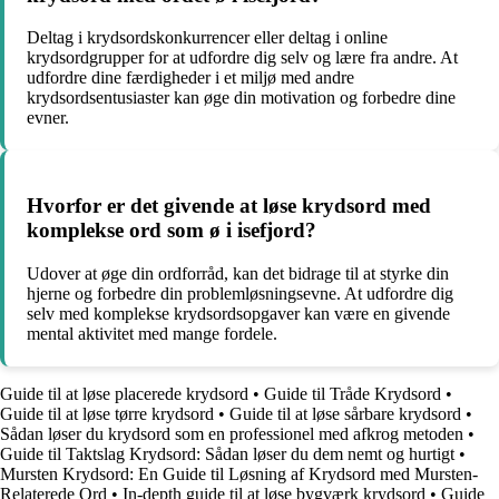
Deltag i krydsordskonkurrencer eller deltag i online
krydsordgrupper for at udfordre dig selv og lære fra andre. At
udfordre dine færdigheder i et miljø med andre
krydsordsentusiaster kan øge din motivation og forbedre dine
evner.
Hvorfor er det givende at løse krydsord med
komplekse ord som ø i isefjord?
Udover at øge din ordforråd, kan det bidrage til at styrke din
hjerne og forbedre din problemløsningsevne. At udfordre dig
selv med komplekse krydsordsopgaver kan være en givende
mental aktivitet med mange fordele.
Guide til at løse placerede krydsord
•
Guide til Tråde Krydsord
•
Guide til at løse tørre krydsord
•
Guide til at løse sårbare krydsord
•
Sådan løser du krydsord som en professionel med afkrog metoden
•
Guide til Taktslag Krydsord: Sådan løser du dem nemt og hurtigt
•
Mursten Krydsord: En Guide til Løsning af Krydsord med Mursten-
Relaterede Ord
•
In-depth guide til at løse bygværk krydsord
•
Guide