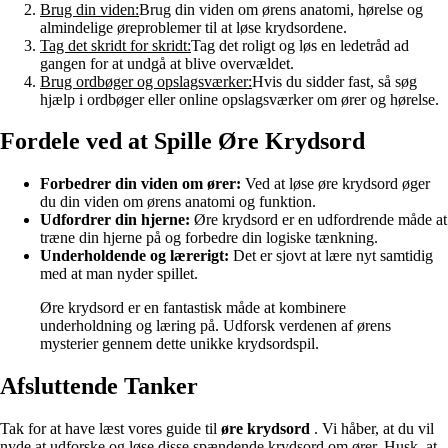
Brug din viden:
Brug din viden om ørens anatomi, hørelse og
almindelige øreproblemer til at løse krydsordene.
Tag det skridt for skridt:
Tag det roligt og løs en ledetråd ad
gangen for at undgå at blive overvældet.
Brug ordbøger og opslagsværker:
Hvis du sidder fast, så søg
hjælp i ordbøger eller online opslagsværker om ører og hørelse.
Fordele ved at Spille Øre Krydsord
Forbedrer din viden om ører:
Ved at løse øre krydsord øger
du din viden om ørens anatomi og funktion.
Udfordrer din hjerne:
Øre krydsord er en udfordrende måde at
træne din hjerne på og forbedre din logiske tænkning.
Underholdende og lærerigt:
Det er sjovt at lære nyt samtidig
med at man nyder spillet.
Øre krydsord er en fantastisk måde at kombinere
underholdning og læring på. Udforsk verdenen af ørens
mysterier gennem dette unikke krydsordspil.
Afsluttende Tanker
Tak for at have læst vores guide til
øre krydsord
. Vi håber, at du vil
nyde at udforske og løse disse spændende krydsord om ører. Husk, at