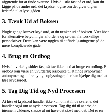
afgørende for at finde svarene. Hvis du står fast på et ord, kan du
kigge på de andre ord, det krydser, og se om det giver dig en
ledetråd til at løse gåden.
3. Tænk Ud af Boksen
Nogle gange kræver krydsord, at du tænker ud af boksen. Vær åben
for alternative betydninger af ordene og se dem fra forskellige
perspektiver. Dette kan være nøglen til at finde løsningerne på de
mere komplicerede gåder.
4. Brug en Ordbog
Hvis du virkelig sidder fast, så tøv ikke med at bruge en ordbog. En
ordbog kan være en uvurderlig ressource til at finde synonymer,
antonymer og andre nyttige oplysninger, der kan hjælpe dig med at
løse krydsordet.
5. Tag Dig Tid og Nyd Processen
At løse et krydsord handler ikke kun om at finde svarene, det
handler også om at nyde processen. Tag dig tid til at arbejde
igennem gåderne, slappe af og have det sjovt med det. Det er en