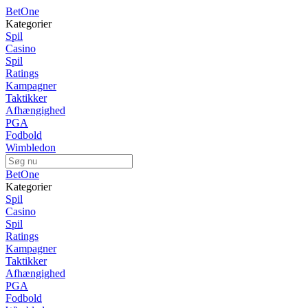
BetOne
Kategorier
Spil
Casino
Spil
Ratings
Kampagner
Taktikker
Afhængighed
PGA
Fodbold
Wimbledon
BetOne
Kategorier
Spil
Casino
Spil
Ratings
Kampagner
Taktikker
Afhængighed
PGA
Fodbold