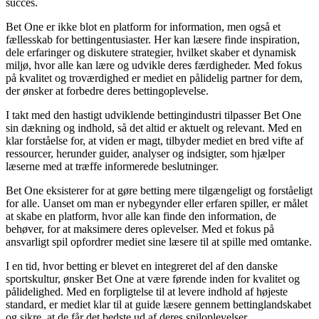
succes.
Bet One er ikke blot en platform for information, men også et
fællesskab for bettingentusiaster. Her kan læsere finde inspiration,
dele erfaringer og diskutere strategier, hvilket skaber et dynamisk
miljø, hvor alle kan lære og udvikle deres færdigheder. Med fokus
på kvalitet og troværdighed er mediet en pålidelig partner for dem,
der ønsker at forbedre deres bettingoplevelse.
I takt med den hastigt udviklende bettingindustri tilpasser Bet One
sin dækning og indhold, så det altid er aktuelt og relevant. Med en
klar forståelse for, at viden er magt, tilbyder mediet en bred vifte af
ressourcer, herunder guider, analyser og indsigter, som hjælper
læserne med at træffe informerede beslutninger.
Bet One eksisterer for at gøre betting mere tilgængeligt og forståeligt
for alle. Uanset om man er nybegynder eller erfaren spiller, er målet
at skabe en platform, hvor alle kan finde den information, de
behøver, for at maksimere deres oplevelser. Med et fokus på
ansvarligt spil opfordrer mediet sine læsere til at spille med omtanke.
I en tid, hvor betting er blevet en integreret del af den danske
sportskultur, ønsker Bet One at være førende inden for kvalitet og
pålidelighed. Med en forpligtelse til at levere indhold af højeste
standard, er mediet klar til at guide læsere gennem bettinglandskabet
og sikre, at de får det bedste ud af deres spiloplevelser.