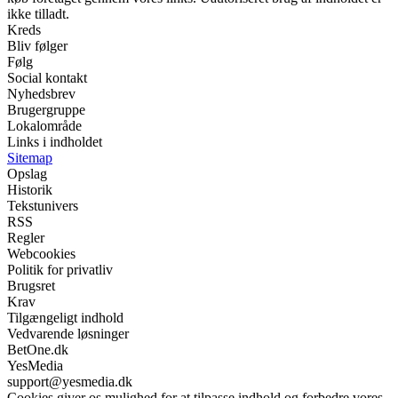
ikke tilladt.
Kreds
Bliv følger
Følg
Social kontakt
Nyhedsbrev
Brugergruppe
Lokalområde
Links i indholdet
Sitemap
Opslag
Historik
Tekstunivers
RSS
Regler
Webcookies
Politik for privatliv
Brugsret
Krav
Tilgængeligt indhold
Vedvarende løsninger
BetOne.dk
YesMedia
support@yesmedia.dk
Cookies giver os mulighed for at tilpasse indhold og forbedre vores