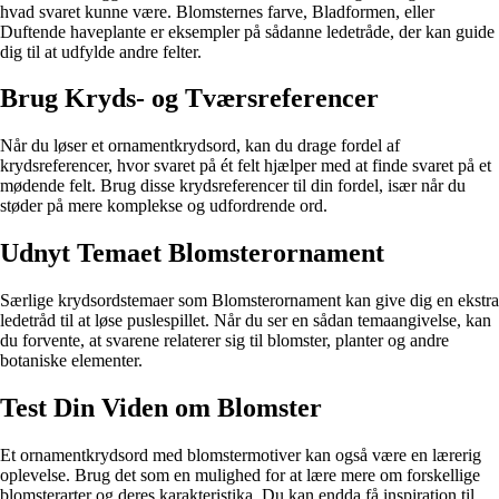
hvad svaret kunne være. Blomsternes farve, Bladformen, eller
Duftende haveplante er eksempler på sådanne ledetråde, der kan guide
dig til at udfylde andre felter.
Brug Kryds- og Tværsreferencer
Når du løser et ornamentkrydsord, kan du drage fordel af
krydsreferencer, hvor svaret på ét felt hjælper med at finde svaret på et
mødende felt. Brug disse krydsreferencer til din fordel, især når du
støder på mere komplekse og udfordrende ord.
Udnyt Temaet Blomsterornament
Særlige krydsordstemaer som Blomsterornament kan give dig en ekstra
ledetråd til at løse puslespillet. Når du ser en sådan temaangivelse, kan
du forvente, at svarene relaterer sig til blomster, planter og andre
botaniske elementer.
Test Din Viden om Blomster
Et ornamentkrydsord med blomstermotiver kan også være en lærerig
oplevelse. Brug det som en mulighed for at lære mere om forskellige
blomsterarter og deres karakteristika. Du kan endda få inspiration til