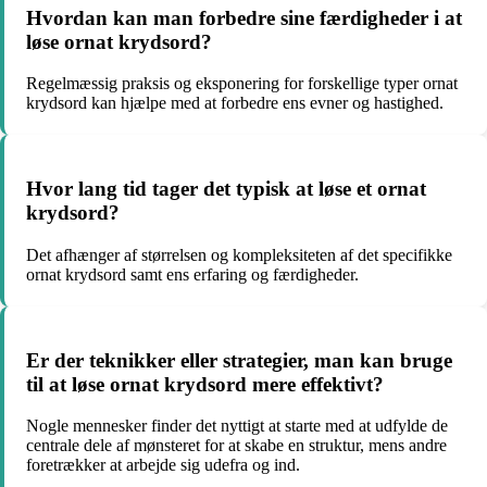
Hvordan kan man forbedre sine færdigheder i at
løse ornat krydsord?
Regelmæssig praksis og eksponering for forskellige typer ornat
krydsord kan hjælpe med at forbedre ens evner og hastighed.
Hvor lang tid tager det typisk at løse et ornat
krydsord?
Det afhænger af størrelsen og kompleksiteten af det specifikke
ornat krydsord samt ens erfaring og færdigheder.
Er der teknikker eller strategier, man kan bruge
til at løse ornat krydsord mere effektivt?
Nogle mennesker finder det nyttigt at starte med at udfylde de
centrale dele af mønsteret for at skabe en struktur, mens andre
foretrækker at arbejde sig udefra og ind.