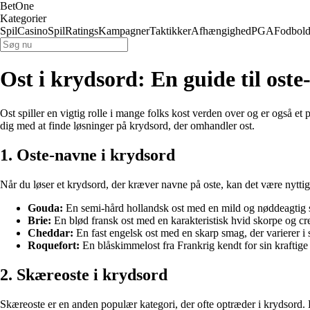
BetOne
Kategorier
Spil
Casino
Spil
Ratings
Kampagner
Taktikker
Afhængighed
PGA
Fodbol
Ost i krydsord: En guide til ost
Ost spiller en vigtig rolle i mange folks kost verden over og er også et
dig med at finde løsninger på krydsord, der omhandler ost.
1. Oste-navne i krydsord
Når du løser et krydsord, der kræver navne på oste, kan det være nytti
Gouda:
En semi-hård hollandsk ost med en mild og nøddeagtig
Brie:
En blød fransk ost med en karakteristisk hvid skorpe og cr
Cheddar:
En fast engelsk ost med en skarp smag, der varierer i
Roquefort:
En blåskimmelost fra Frankrig kendt for sin kraftige
2. Skæreoste i krydsord
Skæreoste er en anden populær kategori, der ofte optræder i krydsord. D