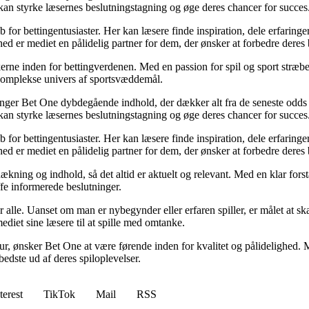
kan styrke læsernes beslutningstagning og øge deres chancer for succes
for bettingentusiaster. Her kan læsere finde inspiration, dele erfaringer
d er mediet en pålidelig partner for dem, der ønsker at forbedre deres 
erne inden for bettingverdenen. Med en passion for spil og sport stræber
t komplekse univers af sportsvæddemål.
inger Bet One dybdegående indhold, der dækker alt fra de seneste odds 
kan styrke læsernes beslutningstagning og øge deres chancer for succes
for bettingentusiaster. Her kan læsere finde inspiration, dele erfaringer
d er mediet en pålidelig partner for dem, der ønsker at forbedre deres 
ækning og indhold, så det altid er aktuelt og relevant. Med en klar forstå
fe informerede beslutninger.
or alle. Uanset om man er nybegynder eller erfaren spiller, er målet at s
ediet sine læsere til at spille med omtanke.
ltur, ønsker Bet One at være førende inden for kvalitet og pålidelighed. M
bedste ud af deres spiloplevelser.
terest
TikTok
Mail
RSS