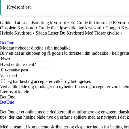
Krydsord ost.
Guide til at løse afsondring krydsord
•
En Guide til Unormale Krydsor
Obsolete Krydsord
•
Guide til at løse virkelige krydsord
•
Gangart Kryd
Hylede Krydsord
•
Sådan Løser Du Krydsord Med Tidsangivelse
•
BetOne
Modtag nyheder direkte i din indbakke
Bliv en del af klubben og få gode råd direkte i din indbakke - helt gratis
Hvad er din e-mail?
Vær med
Jeg har læst og accepterer vilkår og betingelser.
Ved at tilmelde dig modtager du nyheder fra os og accepterer vores retn
Lær os at kende
Bet One
BetOne
Bet One er et online medie dedikeret til at informere og engagere dansk
tips, der kan hjælpe både nye og erfarne spillere med at navigere i de
Med et team af kompetente skribenter og eksperter inden for betting br