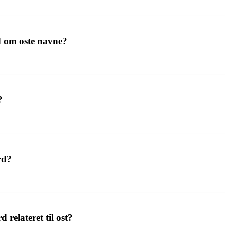
d om oste navne?
?
rd?
relateret til ost?