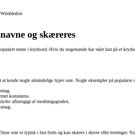
d
Wimbledon
e-navne og skæreres
 populært emne i krydsord. Hvis du nogensinde har stået fast på et krydso
gt at kende nogle almindelige typer oste. Nogle eksempler på populære o
 smag.
emet konsistens.
 styrke afhængigt af modningsgraden.
 smag.
isse oste er typisk i fast form og kan skæres i skiver eller terninger. 