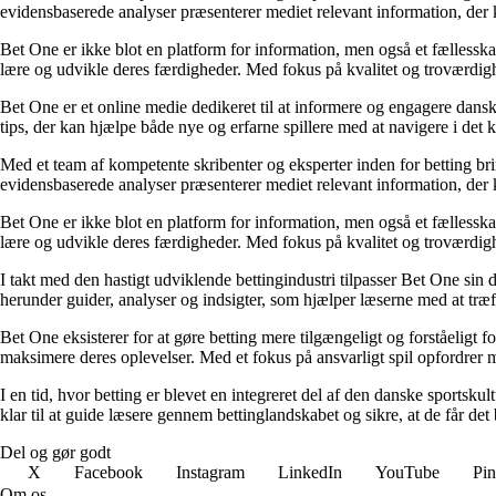
evidensbaserede analyser præsenterer mediet relevant information, der 
Bet One er ikke blot en platform for information, men også et fællesskab 
lære og udvikle deres færdigheder. Med fokus på kvalitet og troværdighe
Bet One er et online medie dedikeret til at informere og engagere dansk
tips, der kan hjælpe både nye og erfarne spillere med at navigere i de
Med et team af kompetente skribenter og eksperter inden for betting br
evidensbaserede analyser præsenterer mediet relevant information, der 
Bet One er ikke blot en platform for information, men også et fællesskab 
lære og udvikle deres færdigheder. Med fokus på kvalitet og troværdighe
I takt med den hastigt udviklende bettingindustri tilpasser Bet One sin d
herunder guider, analyser og indsigter, som hjælper læserne med at træf
Bet One eksisterer for at gøre betting mere tilgængeligt og forståeligt f
maksimere deres oplevelser. Med et fokus på ansvarligt spil opfordrer m
I en tid, hvor betting er blevet en integreret del af den danske sportsku
klar til at guide læsere gennem bettinglandskabet og sikre, at de får det 
Del og gør godt
X
Facebook
Instagram
LinkedIn
YouTube
Pin
Om os