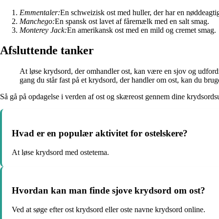
Emmentaler:
En schweizisk ost med huller, der har en nøddeagti
Manchego:
En spansk ost lavet af fåremælk med en salt smag.
Monterey Jack:
En amerikansk ost med en mild og cremet smag.
Afsluttende tanker
At løse krydsord, der omhandler ost, kan være en sjov og udfordr
gang du står fast på et krydsord, der handler om ost, kan du bruge
Så gå på opdagelse i verden af ost og skæreost gennem dine krydsordsu
Hvad er en populær aktivitet for ostelskere?
At løse krydsord med ostetema.
Hvordan kan man finde sjove krydsord om ost?
Ved at søge efter ost krydsord eller oste navne krydsord online.