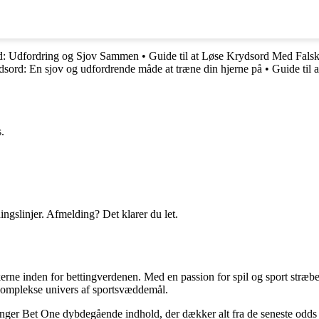
d: Udfordring og Sjov Sammen
•
Guide til at Løse Krydsord Med Fals
sord: En sjov og udfordrende måde at træne din hjerne på
•
Guide til 
.
ingslinjer. Afmelding? Det klarer du let.
erne inden for bettingverdenen. Med en passion for spil og sport stræber
t komplekse univers af sportsvæddemål.
inger Bet One dybdegående indhold, der dækker alt fra de seneste odds 