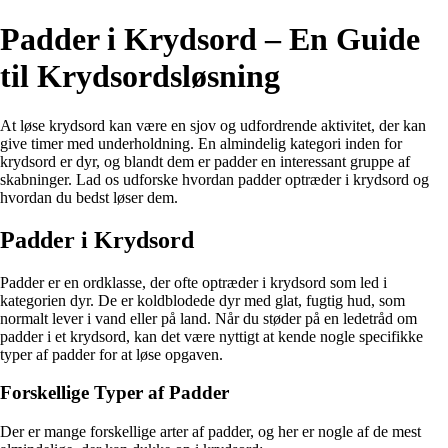
Padder i Krydsord – En Guide
til Krydsordsløsning
At løse krydsord kan være en sjov og udfordrende aktivitet, der kan
give timer med underholdning. En almindelig kategori inden for
krydsord er dyr, og blandt dem er padder en interessant gruppe af
skabninger. Lad os udforske hvordan padder optræder i krydsord og
hvordan du bedst løser dem.
Padder i Krydsord
Padder er en ordklasse, der ofte optræder i krydsord som led i
kategorien dyr. De er koldblodede dyr med glat, fugtig hud, som
normalt lever i vand eller på land. Når du støder på en ledetråd om
padder i et krydsord, kan det være nyttigt at kende nogle specifikke
typer af padder for at løse opgaven.
Forskellige Typer af Padder
Der er mange forskellige arter af padder, og her er nogle af de mest