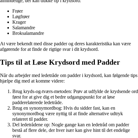
almindelige, der kan dukke op i krydsord:
Frøer
Løgfrøer
Krager
Salamandre
Broksalamandre
At være bekendt med disse padder og deres karakteristika kan være
afgørende for at finde de rigtige svar i dit krydsord.
Tips til at Løse Krydsord med Padder
Når du arbejder med ledetråde om padder i krydsord, kan følgende tips
hjælpe dig med at komme videre:
Brug kryds-og-tværs-metoden: Prøv at udfylde de krydsende ord
først for at give dig et bedre udgangspunkt for at løse
padderelaterede ledetråde.
Brug en synonymordbog: Hvis du sidder fast, kan en
synonymordbog være nyttig til at finde alternative udtryk
relateret til padder.
Del ledetrådene op: Nogle gange kan en ledetråd om padder
bestå af flere dele, der hver især kan give hint til det endelige
svar.