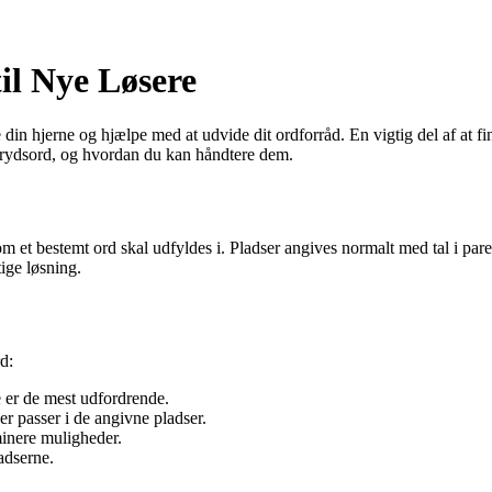
il Nye Løsere
din hjerne og hjælpe med at udvide dit ordforråd. En vigtig del af at fin
 krydsord, og hvordan du kan håndtere dem.
 som et bestemt ord skal udfyldes i. Pladser angives normalt med tal i paren
tige løsning.
d:
te er de mest udfordrende.
er passer i de angivne pladser.
iminere muligheder.
ladserne.