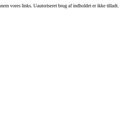
m vores links. Uautoriseret brug af indholdet er ikke tilladt.