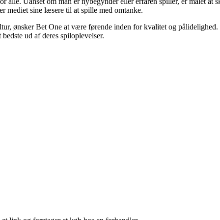
 for alle. Uanset om man er nybegynder eller erfaren spiller, er målet at
r mediet sine læsere til at spille med omtanke.
ultur, ønsker Bet One at være førende inden for kvalitet og pålidelighed. 
t bedste ud af deres spiloplevelser.