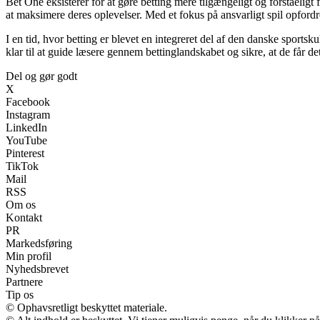
Bet One eksisterer for at gøre betting mere tilgængeligt og forståeligt
at maksimere deres oplevelser. Med et fokus på ansvarligt spil opfordre
I en tid, hvor betting er blevet en integreret del af den danske sportsk
klar til at guide læsere gennem bettinglandskabet og sikre, at de får de
Del og gør godt
X
Facebook
Instagram
LinkedIn
YouTube
Pinterest
TikTok
Mail
RSS
Om os
Kontakt
PR
Markedsføring
Min profil
Nyhedsbrevet
Partnere
Tip os
© Ophavsretligt beskyttet materiale.