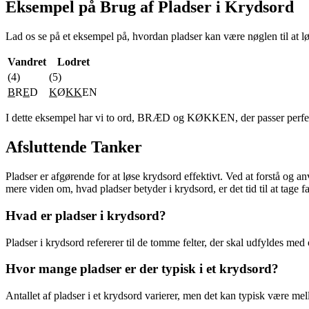
Eksempel på Brug af Pladser i Krydsord
Lad os se på et eksempel på, hvordan pladser kan være nøglen til at lø
Vandret
Lodret
(4)
(5)
B
R
E
D
K
Ø
KK
EN
I dette eksempel har vi to ord, BRÆD og KØKKEN, der passer perfekt 
Afsluttende Tanker
Pladser er afgørende for at løse krydsord effektivt. Ved at forstå og
mere viden om, hvad pladser betyder i krydsord, er det tid til at tage f
Hvad er pladser i krydsord?
Pladser i krydsord refererer til de tomme felter, der skal udfyldes med o
Hvor mange pladser er der typisk i et krydsord?
Antallet af pladser i et krydsord varierer, men det kan typisk være mel