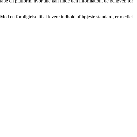
 skabe en platform, hvor alle kan finde den information, de behøver, for
Med en forpligtelse til at levere indhold af højeste standard, er mediet