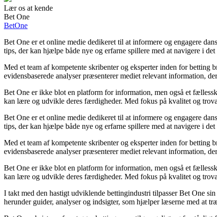
Lær os at kende
Bet One
BetOne
Bet One er et online medie dedikeret til at informere og engagere dans
tips, der kan hjælpe både nye og erfarne spillere med at navigere i d
Med et team af kompetente skribenter og eksperter inden for betting 
evidensbaserede analyser præsenterer mediet relevant information, der
Bet One er ikke blot en platform for information, men også et fællesska
kan lære og udvikle deres færdigheder. Med fokus på kvalitet og trovæ
Bet One er et online medie dedikeret til at informere og engagere dans
tips, der kan hjælpe både nye og erfarne spillere med at navigere i d
Med et team af kompetente skribenter og eksperter inden for betting 
evidensbaserede analyser præsenterer mediet relevant information, der
Bet One er ikke blot en platform for information, men også et fællesska
kan lære og udvikle deres færdigheder. Med fokus på kvalitet og trovæ
I takt med den hastigt udviklende bettingindustri tilpasser Bet One sin 
herunder guider, analyser og indsigter, som hjælper læserne med at tr