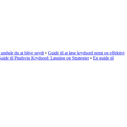
 undgår du at blive snydt
•
Guide til at løse krydsord nemt og effektivt
uide til Pindsvin Krydsord: Løsning og Strategier
•
En guide til