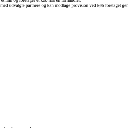
 et link og foretager et køb hos en forhandler.
 med udvalgte partnere og kan modtage provision ved køb foretaget genne