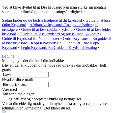
Ved at blive dygtig til at løse krydsord kan man styrke sin mentale
skarphed, ordforråd og problemløsningsfærdigheder.
Sådan finder du de bedste hjælpere til dit krydsord
•
Guide til at løse
Odin Krydsord
•
Afrikanske krydsord: En sjov udfordring til
ordsøgere
•
Guide til at løse spildte krydsord
•
Guide til at løse lejder
krydsord
•
Guide til at løse krydsord og pussel med lykkedyr
•
Guide til Krydsord for Naturtalenter
•
Ordre Krydsord – En guide til
at løse krydsord
•
Kopi Krydsord: En Guide til at Løse Kopi-
Krydsord
•
Legio Krydsord: En Guide til Krydsordsløsning
•
BetOne
Modtag nyheder direkte i din indbakke
Bliv en del af klubben og få gode råd direkte i din indbakke - helt
gratis.
Hvad er din e-mail?
Vær med
Tak for tilmeldingen
Jeg har læst og accepterer vilkår og betingelser.
Ved at tilmelde dig modtager du nyheder fra os og accepterer vores
retningslinjer. Afmelding? Det klarer du let.