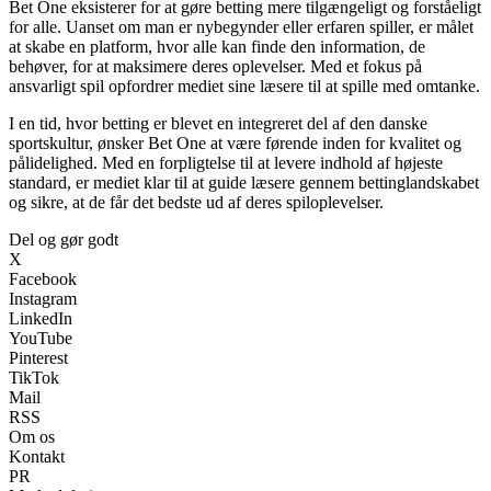
Bet One eksisterer for at gøre betting mere tilgængeligt og forståeligt
for alle. Uanset om man er nybegynder eller erfaren spiller, er målet
at skabe en platform, hvor alle kan finde den information, de
behøver, for at maksimere deres oplevelser. Med et fokus på
ansvarligt spil opfordrer mediet sine læsere til at spille med omtanke.
I en tid, hvor betting er blevet en integreret del af den danske
sportskultur, ønsker Bet One at være førende inden for kvalitet og
pålidelighed. Med en forpligtelse til at levere indhold af højeste
standard, er mediet klar til at guide læsere gennem bettinglandskabet
og sikre, at de får det bedste ud af deres spiloplevelser.
Del og gør godt
X
Facebook
Instagram
LinkedIn
YouTube
Pinterest
TikTok
Mail
RSS
Om os
Kontakt
PR