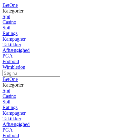
BetOne
Kategorier
Spil
Casino
Spil
Ratings
Kampagner
Taktikker
Afhængighed
PGA
Fodbold
Wimbledon
BetOne
Kategorier
Spil
Casino
Spil
Ratings
Kampagner
Taktikker
Afhængighed
PGA
Fodbold