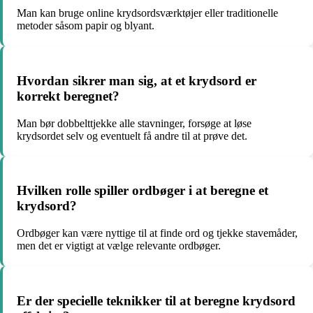
Man kan bruge online krydsordsværktøjer eller traditionelle
metoder såsom papir og blyant.
Hvordan sikrer man sig, at et krydsord er
korrekt beregnet?
Man bør dobbelttjekke alle stavninger, forsøge at løse
krydsordet selv og eventuelt få andre til at prøve det.
Hvilken rolle spiller ordbøger i at beregne et
krydsord?
Ordbøger kan være nyttige til at finde ord og tjekke stavemåder,
men det er vigtigt at vælge relevante ordbøger.
Er der specielle teknikker til at beregne krydsord