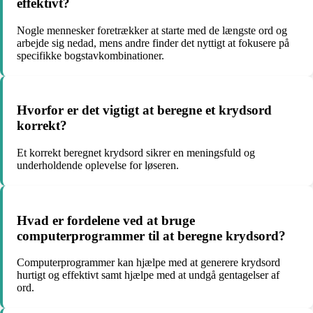
effektivt?
Nogle mennesker foretrækker at starte med de længste ord og
arbejde sig nedad, mens andre finder det nyttigt at fokusere på
specifikke bogstavkombinationer.
Hvorfor er det vigtigt at beregne et krydsord
korrekt?
Et korrekt beregnet krydsord sikrer en meningsfuld og
underholdende oplevelse for løseren.
Hvad er fordelene ved at bruge
computerprogrammer til at beregne krydsord?
Computerprogrammer kan hjælpe med at generere krydsord
hurtigt og effektivt samt hjælpe med at undgå gentagelser af
ord.