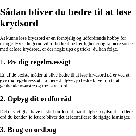
Sådan bliver du bedre til at løse
krydsord
At kunne løse krydsord er en fornøjelig og udfordrende hobby for
mange. Hvis du gerne vil forbedre dine færdigheder og få mere succes
med at løse krydsord, er der nogle tips og tricks, du kan følge.
1. Øv dig regelmæssigt
En af de bedste måder at blive bedre til at løse krydsord på er ved at
øve dig regelmæssigt. Jo mere du løser, jo bedre bliver du til at
genkende mønstre og mønstre i ord.
2. Opbyg dit ordforråd
Det er vigtigt at have et stort ordforråd, når du løser krydsord. Jo flere
ord du kender, jo lettere bliver det at identificere de rigtige løsninger.
3. Brug en ordbog