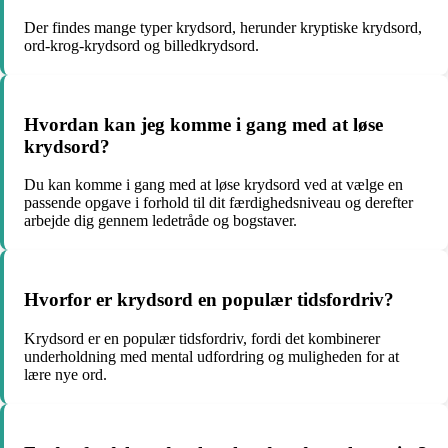
Der findes mange typer krydsord, herunder kryptiske krydsord,
ord-krog-krydsord og billedkrydsord.
Hvordan kan jeg komme i gang med at løse
krydsord?
Du kan komme i gang med at løse krydsord ved at vælge en
passende opgave i forhold til dit færdighedsniveau og derefter
arbejde dig gennem ledetråde og bogstaver.
Hvorfor er krydsord en populær tidsfordriv?
Krydsord er en populær tidsfordriv, fordi det kombinerer
underholdning med mental udfordring og muligheden for at
lære nye ord.