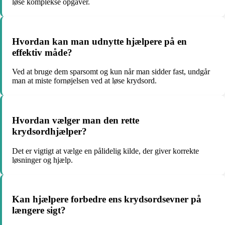
løse komplekse opgaver.
Hvordan kan man udnytte hjælpere på en
effektiv måde?
Ved at bruge dem sparsomt og kun når man sidder fast, undgår
man at miste fornøjelsen ved at løse krydsord.
Hvordan vælger man den rette
krydsordhjælper?
Det er vigtigt at vælge en pålidelig kilde, der giver korrekte
løsninger og hjælp.
Kan hjælpere forbedre ens krydsordsevner på
længere sigt?