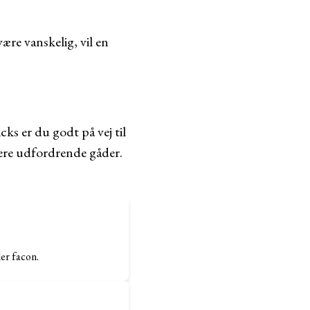
ære vanskelig, vil en
cks er du godt på vej til
mere udfordrende gåder.
er facon.