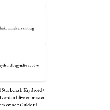
n hukommelse, samtidig
krydsord begyndte at blive
il Storkenæb Krydsord
•
vordan blive en mester
 som emne
•
Guide til