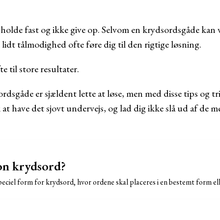
t holde fast og ikke give op. Selvom en krydsordsgåde kan v
idt tålmodighed ofte føre dig til den rigtige løsning.
e til store resultater.
rdsgåde er sjældent lette at løse, men med disse tips og tri
t have det sjovt undervejs, og lad dig ikke slå ud af de 
on krydsord?
eciel form for krydsord, hvor ordene skal placeres i en bestemt form ell