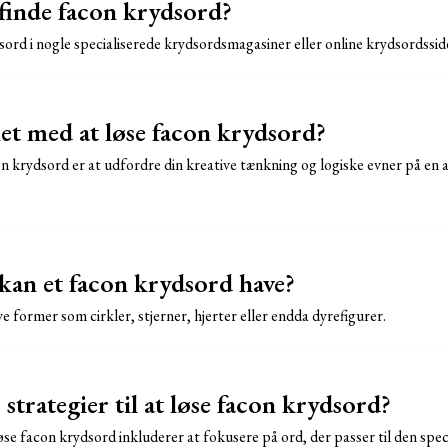
finde facon krydsord?
ord i nogle specialiserede krydsordsmagasiner eller online krydsordssid
et med at løse facon krydsord?
n krydsord er at udfordre din kreative tænkning og logiske evner på en
kan et facon krydsord have?
 former som cirkler, stjerner, hjerter eller endda dyrefigurer.
 strategier til at løse facon krydsord?
 løse facon krydsord inkluderer at fokusere på ord, der passer til den spe