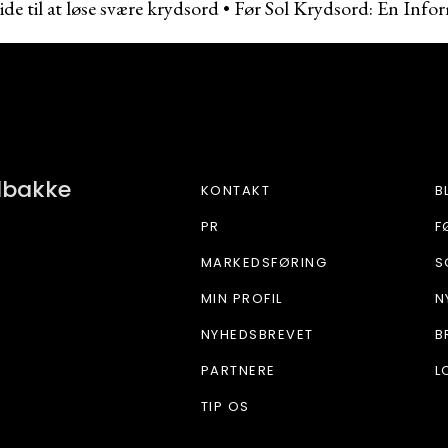
de til at løse svære krydsord
•
Før Sol Krydsord: En Infor
BETONE
ndbakke
KONTAKT
B
PR
F
MARKEDSFØRING
S
MIN PROFIL
N
NYHEDSBREVET
B
PARTNERE
L
TIP OS