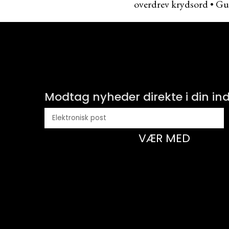
overdrev krydsord
•
Gui
Modtag nyheder direkte i din i
VÆR MED