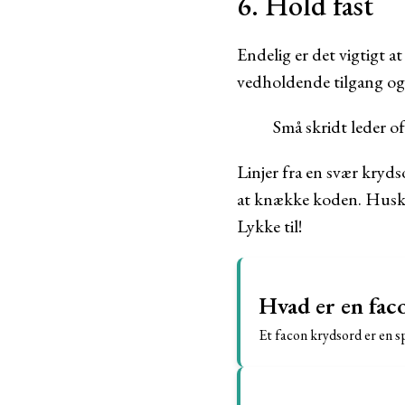
6. Hold fast
Endelig er det vigtigt a
vedholdende tilgang og l
Små skridt leder oft
Linjer fra en svær krydso
at knække koden. Husk a
Lykke til!
Hvad er en fac
Et facon krydsord er en sp