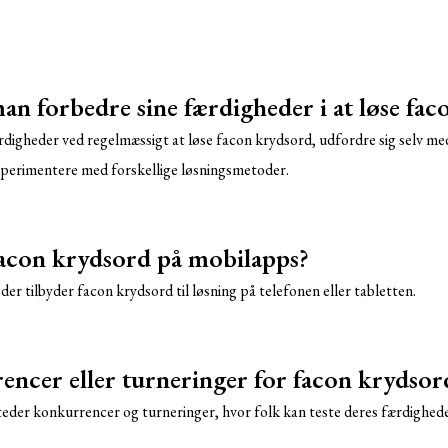
n forbedre sine færdigheder i at løse fac
digheder ved regelmæssigt at løse facon krydsord, udfordre sig selv me
sperimentere med forskellige løsningsmetoder.
acon krydsord på mobilapps?
 der tilbyder facon krydsord til løsning på telefonen eller tabletten.
encer eller turneringer for facon krydsor
steder konkurrencer og turneringer, hvor folk kan teste deres færdighede