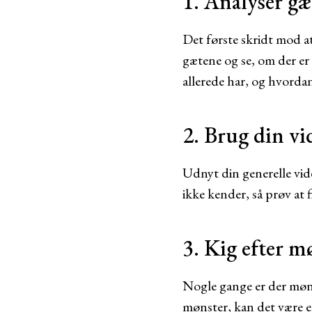
1. Analyser g
Det første skridt mod a
gætene og se, om der e
allerede har, og hvorda
2. Brug din vi
Udnyt din generelle vid
ikke kender, så prøv at 
3. Kig efter m
Nogle gange er der møns
mønster, kan det være e