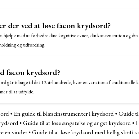
er der ved at løse facon krydsord?
n hjælpe med at forbedre dine kognitive evner, din koncentration og di
holdning og udfordring.
d facon krydsord?
d går tilbage til det 19. århundrede, hvor en variation af traditionelle 
mer til at udfylde.
sord
•
En guide til blæseinstrumenter i krydsord
•
Guide t
krydsord
•
Guide til at løse ængstelse og angst krydsord
•
H
ve en vinder
•
Guide til at løse krydsord med hellig skrift