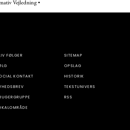
mativ Vejledning
•
LIV FØLGER
SITEMAP
ØLG
OPSLAG
OCIAL KONTAKT
HISTORIK
YHEDSBREV
TEKSTUNIVERS
RUGERGRUPPE
RSS
OKALOMRÅDE