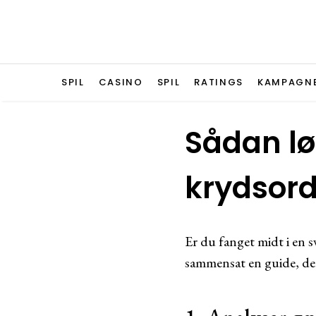
SPIL
CASINO
SPIL
RATINGS
KAMPAGN
Sådan lø
krydsor
Er du fanget midt i en s
sammensat en guide, der