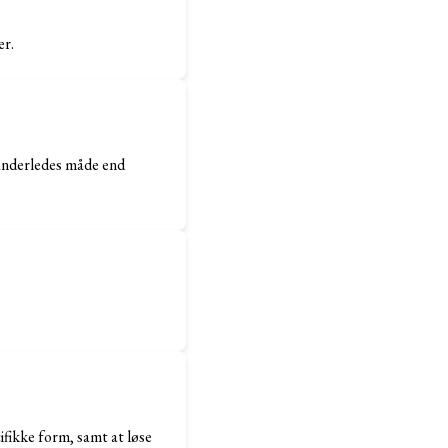
er.
 anderledes måde end
cifikke form, samt at løse