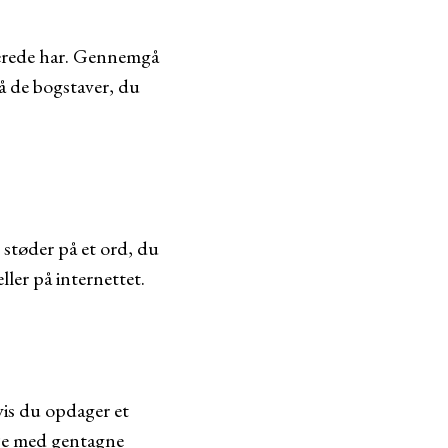
llerede har. Gennemgå
å de bogstaver, du
 støder på et ord, du
ller på internettet.
vis du opdager et
øje med gentagne