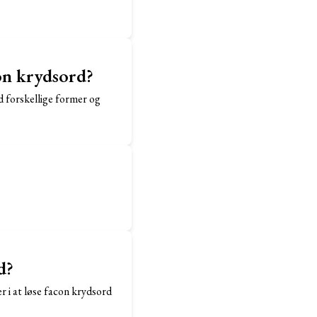
on krydsord?
d forskellige former og
d?
r i at løse facon krydsord