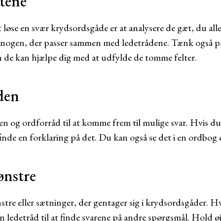
ætene
t løse en svær krydsordsgåde er at analysere de gæt, du a
r nogen, der passer sammen med ledetrådene. Tænk også p
n de kan hjælpe dig med at udfylde de tomme felter.
den
en og ordforråd til at komme frem til mulige svar. Hvis du
finde en forklaring på det. Du kan også se det i en ordbog e
ønstre
tre eller sætninger, der gentager sig i krydsordsgåder. H
n ledetråd til at finde svarene på andre spørgsmål. Hold 