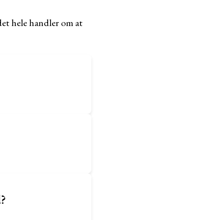
det hele handler om at
d?