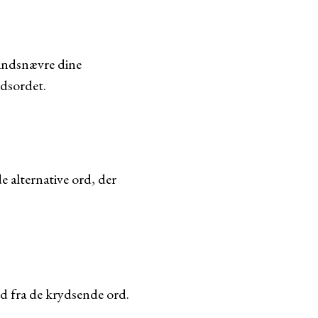
 indsnævre dine
ydsordet.
e alternative ord, der
rd fra de krydsende ord.