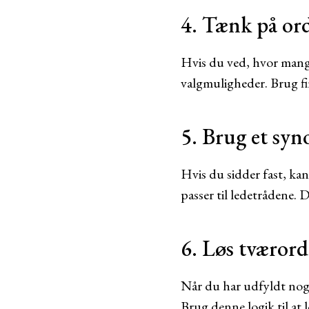
4. Tænk på or
Hvis du ved, hvor mange
valgmuligheder. Brug fi
5. Brug et s
Hvis du sidder fast, kan
passer til ledetrådene. 
6. Løs tværor
Når du har udfyldt nogl
Brug denne logik til at 