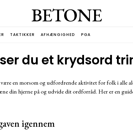
BETONE
ER
TAKTIKKER
AFHÆNGIGHED
PGA
er du et krydsord trin
 være en morsom og udfordrende aktivitet for folk i alle a
æne din hjerne på og udvide dit ordforråd. Her er en guide 
pgaven igennem