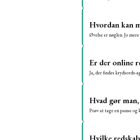
Hvordan kan ma
Øvelse er nøglen. Jo mere d
Er der online r
Ja, der findes krydsords-a
Hvad gør man, h
Prøv at tage en pause og k
Hvilke redskabe