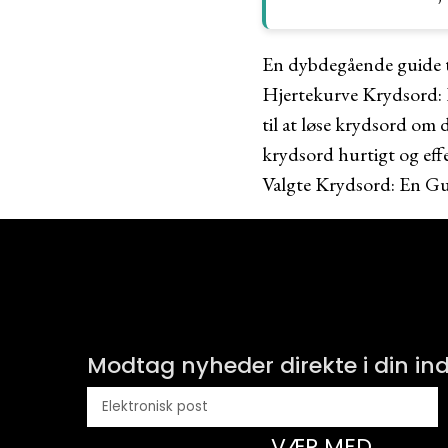
En dybdegående guide ti
Hjertekurve Krydsord:
til at løse krydsord om d
krydsord hurtigt og eff
Valgte Krydsord: En Gu
Modtag nyheder direkte i din i
VÆR MED