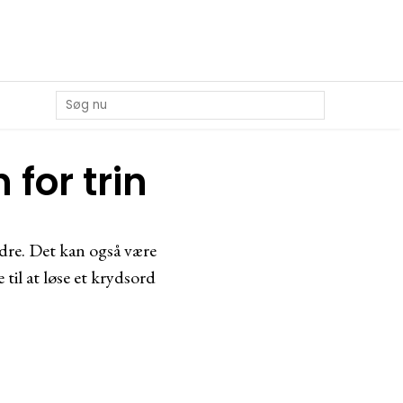
 for trin
ldre. Det kan også være
til at løse et krydsord