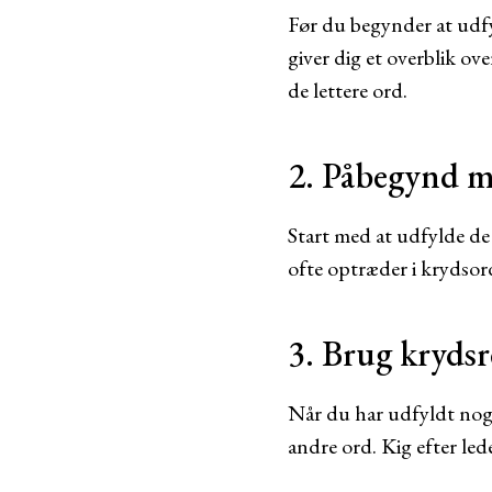
Før du begynder at udfy
giver dig et overblik ov
de lettere ord.
2. Påbegynd m
Start med at udfylde de
ofte optræder i krydsord
3. Brug krydsr
Når du har udfyldt nogle
andre ord. Kig efter led