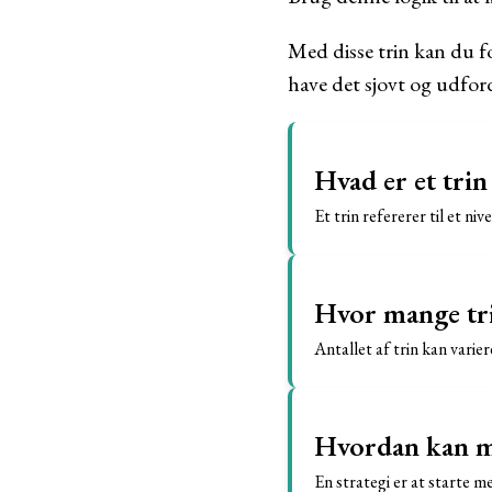
Med disse trin kan du f
have det sjovt og udford
Hvad er et trin
Et trin refererer til et ni
Hvor mange tri
Antallet af trin kan vari
Hvordan kan man
En strategi er at starte m