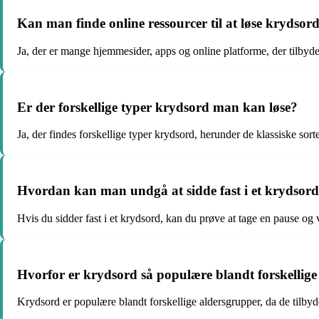
Kan man finde online ressourcer til at løse krydsor
Ja, der er mange hjemmesider, apps og online platforme, der tilbyd
Er der forskellige typer krydsord man kan løse?
Ja, der findes forskellige typer krydsord, herunder de klassiske sor
Hvordan kan man undgå at sidde fast i et krydsor
Hvis du sidder fast i et krydsord, kan du prøve at tage en pause og 
Hvorfor er krydsord så populære blandt forskellig
Krydsord er populære blandt forskellige aldersgrupper, da de tilby