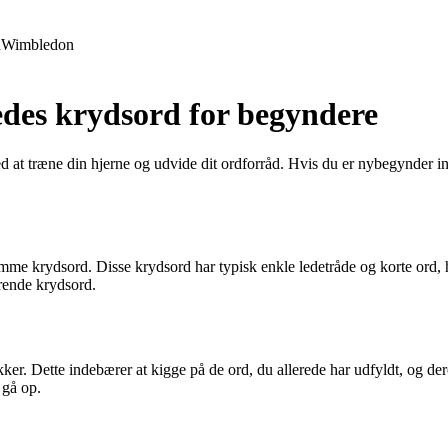
d
Wimbledon
edes krydsord for begyndere
ed at træne din hjerne og udvide dit ordforråd. Hvis du er nybegynder i
emme krydsord. Disse krydsord har typisk enkle ledetråde og korte ord, 
drende krydsord.
nikker. Dette indebærer at kigge på de ord, du allerede har udfyldt, og 
 gå op.