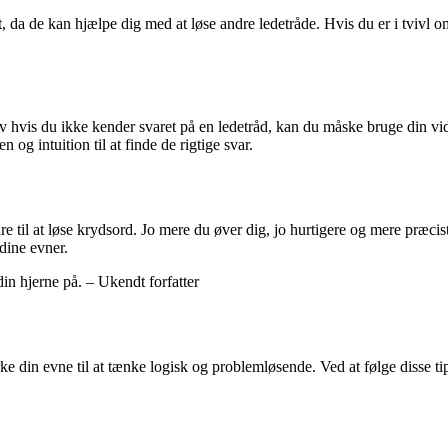
det, da de kan hjælpe dig med at løse andre ledetråde. Hvis du er i tvivl
lv hvis du ikke kender svaret på en ledetråd, kan du måske bruge din vide
 og intuition til at finde de rigtige svar.
l at løse krydsord. Jo mere du øver dig, jo hurtigere og mere præcist vi
 dine evner.
in hjerne på. – Ukendt forfatter
ke din evne til at tænke logisk og problemløsende. Ved at følge disse ti