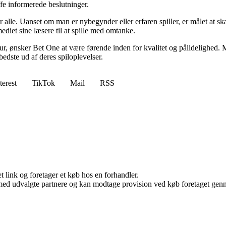
fe informerede beslutninger.
or alle. Uanset om man er nybegynder eller erfaren spiller, er målet at s
ediet sine læsere til at spille med omtanke.
ltur, ønsker Bet One at være førende inden for kvalitet og pålidelighed. M
bedste ud af deres spiloplevelser.
terest
TikTok
Mail
RSS
t link og foretager et køb hos en forhandler.
med udvalgte partnere og kan modtage provision ved køb foretaget gennem