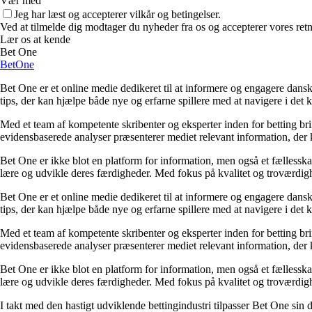
Vær med
Jeg har læst og accepterer vilkår og betingelser.
Ved at tilmelde dig modtager du nyheder fra os og accepterer vores retn
Lær os at kende
Bet One
BetOne
Bet One er et online medie dedikeret til at informere og engagere dansk
tips, der kan hjælpe både nye og erfarne spillere med at navigere i de
Med et team af kompetente skribenter og eksperter inden for betting br
evidensbaserede analyser præsenterer mediet relevant information, der 
Bet One er ikke blot en platform for information, men også et fællesskab 
lære og udvikle deres færdigheder. Med fokus på kvalitet og troværdighe
Bet One er et online medie dedikeret til at informere og engagere dansk
tips, der kan hjælpe både nye og erfarne spillere med at navigere i de
Med et team af kompetente skribenter og eksperter inden for betting br
evidensbaserede analyser præsenterer mediet relevant information, der 
Bet One er ikke blot en platform for information, men også et fællesskab 
lære og udvikle deres færdigheder. Med fokus på kvalitet og troværdighe
I takt med den hastigt udviklende bettingindustri tilpasser Bet One sin d