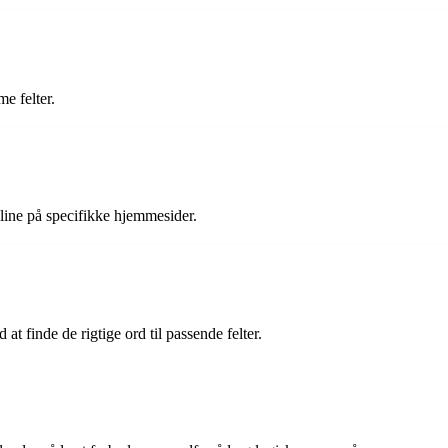
e felter.
nline på specifikke hjemmesider.
at finde de rigtige ord til passende felter.