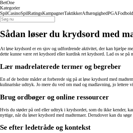
BetOne
Kategorier
Spil
Casino
Spil
Ratings
Kampagner
Taktikker
Afhængighed
PGA
Fodbol
Sådan løser du krydsord med m
At løse krydsord er en sjov og udfordrende aktivitet, der kan hjælpe 
dette kunne være ret krydsord eller kurdisk ret krydsord. Lad os se på nog
Lær madrelaterede termer og begreber
En af de bedste måder at forberede sig på at løse krydsord med madtema
kulinariske udtryk. Jo mere du ved om mad og madlavning, jo lettere vil 
Brug ordbøger og online ressourcer
Hvis du støder på ord eller udtryk i krydsordet, som du ikke kender, kan
nyttige, når du løser krydsord med madtemaer. Derudover kan du søge e
Se efter ledetråde og kontekst