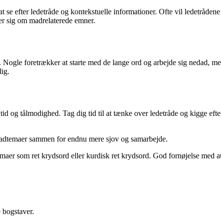
 se efter ledetråde og kontekstuelle informationer. Ofte vil ledetrådene
jer sig om madrelaterede emner.
r. Nogle foretrækker at starte med de lange ord og arbejde sig nedad, me
dig.
d og tålmodighed. Tag dig tid til at tænke over ledetråde og kigge efter 
madtemaer sammen for endnu mere sjov og samarbejde.
dtemaer som ret krydsord eller kurdisk ret krydsord. God fornøjelse me
 bogstaver.