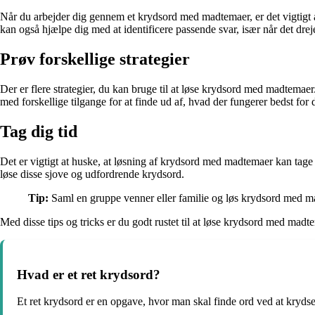
Når du arbejder dig gennem et krydsord med madtemaer, er det vigtigt at
kan også hjælpe dig med at identificere passende svar, især når det dre
Prøv forskellige strategier
Der er flere strategier, du kan bruge til at løse krydsord med madtemae
med forskellige tilgange for at finde ud af, hvad der fungerer bedst for 
Tag dig tid
Det er vigtigt at huske, at løsning af krydsord med madtemaer kan tage ti
løse disse sjove og udfordrende krydsord.
Tip:
Saml en gruppe venner eller familie og løs krydsord med 
Med disse tips og tricks er du godt rustet til at løse krydsord med ma
Hvad er et ret krydsord?
Et ret krydsord er en opgave, hvor man skal finde ord ved at krydse