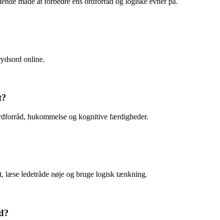
ldende måde at forbedre ens ordforråd og logiske evner på.
rydsord online.
t?
ordforråd, hukommelse og kognitive færdigheder.
t, læse ledetråde nøje og bruge logisk tænkning.
rd?