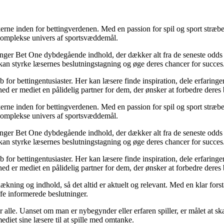
erne inden for bettingverdenen. Med en passion for spil og sport stræber
t komplekse univers af sportsvæddemål.
inger Bet One dybdegående indhold, der dækker alt fra de seneste odds 
kan styrke læsernes beslutningstagning og øge deres chancer for succes
for bettingentusiaster. Her kan læsere finde inspiration, dele erfaringer
d er mediet en pålidelig partner for dem, der ønsker at forbedre deres 
erne inden for bettingverdenen. Med en passion for spil og sport stræber
t komplekse univers af sportsvæddemål.
inger Bet One dybdegående indhold, der dækker alt fra de seneste odds 
kan styrke læsernes beslutningstagning og øge deres chancer for succes
for bettingentusiaster. Her kan læsere finde inspiration, dele erfaringer
d er mediet en pålidelig partner for dem, der ønsker at forbedre deres 
ækning og indhold, så det altid er aktuelt og relevant. Med en klar forstå
fe informerede beslutninger.
or alle. Uanset om man er nybegynder eller erfaren spiller, er målet at s
ediet sine læsere til at spille med omtanke.