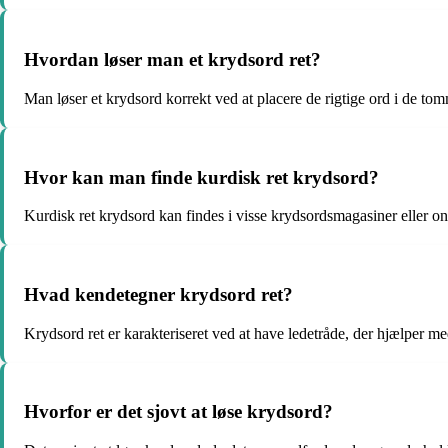
Hvordan løser man et krydsord ret?
Man løser et krydsord korrekt ved at placere de rigtige ord i de tomm
Hvor kan man finde kurdisk ret krydsord?
Kurdisk ret krydsord kan findes i visse krydsordsmagasiner eller o
Hvad kendetegner krydsord ret?
Krydsord ret er karakteriseret ved at have ledetråde, der hjælper med 
Hvorfor er det sjovt at løse krydsord?