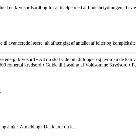
ntuelt en krydsordsordbog for at hjælpe med at finde betydningen af svæ
til avancerede løsere, alt afhængigt af antallet af felter og kompleksite
øse energi krydsord
•
Alt du skal vide om diftonger og hvordan de kan v
 500 romertal krydsord
•
Guide til Løsning af Voldsomme Krydsord
•
Pe
.
ingslinjer. Afmelding? Det klarer du let.