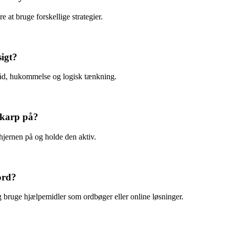
 at bruge forskellige strategier.
sigt?
åd, hukommelse og logisk tænkning.
skarp på?
hjernen på og holde den aktiv.
ord?
g bruge hjælpemidler som ordbøger eller online løsninger.