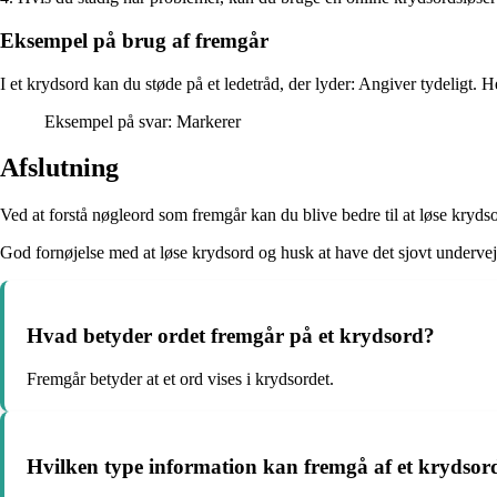
Eksempel på brug af fremgår
I et krydsord kan du støde på et ledetråd, der lyder: Angiver tydeligt. H
Eksempel på svar: Markerer
Afslutning
Ved at forstå nøgleord som fremgår kan du blive bedre til at løse kryds
God fornøjelse med at løse krydsord og husk at have det sjovt undervej
Hvad betyder ordet fremgår på et krydsord?
Fremgår betyder at et ord vises i krydsordet.
Hvilken type information kan fremgå af et krydsor