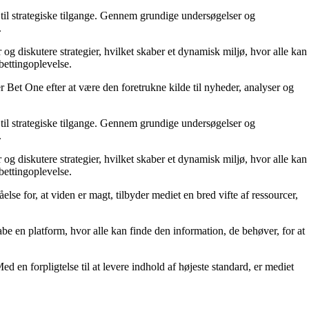
til strategiske tilgange. Gennem grundige undersøgelser og
.
 og diskutere strategier, hvilket skaber et dynamisk miljø, hvor alle kan
bettingoplevelse.
 Bet One efter at være den foretrukne kilde til nyheder, analyser og
til strategiske tilgange. Gennem grundige undersøgelser og
.
 og diskutere strategier, hvilket skaber et dynamisk miljø, hvor alle kan
bettingoplevelse.
else for, at viden er magt, tilbyder mediet en bred vifte af ressourcer,
kabe en platform, hvor alle kan finde den information, de behøver, for at
ed en forpligtelse til at levere indhold af højeste standard, er mediet