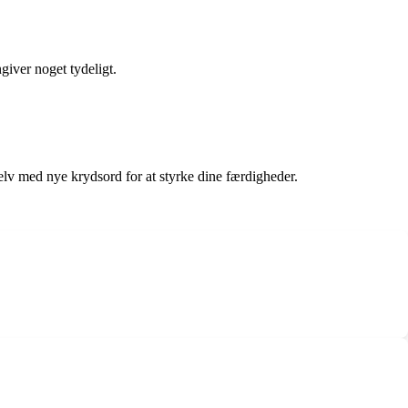
giver noget tydeligt.
selv med nye krydsord for at styrke dine færdigheder.