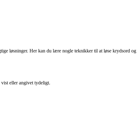
ige løsninger. Her kan du lære nogle teknikker til at løse krydsord og
vist eller angivet tydeligt.