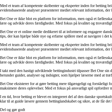
Med et team af kompetente skribenter og eksperter inden for betting br
evidensbaserede analyser præsenterer mediet relevant information, der 
Bet One er ikke blot en platform for information, men også et fællesskab 
lære og udvikle deres færdigheder. Med fokus på kvalitet og troværdighe
Bet One er et online medie dedikeret til at informere og engagere dansk
tips, der kan hjælpe både nye og erfarne spillere med at navigere i de
Med et team af kompetente skribenter og eksperter inden for betting br
evidensbaserede analyser præsenterer mediet relevant information, der 
Bet One er ikke blot en platform for information, men også et fællesskab 
lære og udvikle deres færdigheder. Med fokus på kvalitet og troværdighe
I takt med den hastigt udviklende bettingindustri tilpasser Bet One sin d
herunder guider, analyser og indsigter, som hjælper læserne med at træf
Bet One eksisterer for at gøre betting mere tilgængeligt og forståeligt f
maksimere deres oplevelser. Med et fokus på ansvarligt spil opfordrer m
I en tid, hvor betting er blevet en integreret del af den danske sportsku
klar til at guide læsere gennem bettinglandskabet og sikre, at de får det 
Del og gør godt