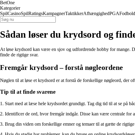
BetOne
Kategorier
Spil
Casino
Spil
Ratings
Kampagner
Taktikker
Afhængighed
PGA
Fodbol
Sådan løser du krydsord og finde
At løse krydsord kan være en sjov og udfordrende hobby for mange. Det 
finde de rigtige svar.
Fremgår krydsord – forstå nøgleordene
Nøglen til at løse et krydsord er at forstå de forskellige nøgleord, der o
Tip til at finde svarene
1. Start med at læse hele krydsordet grundigt. Tag dig tid til at se på bå
2. Identificer de ord, hvor fremgår indgår. Disse kan være centrale for a
3. Brug din viden om forskellige emner og temaer til at gætte de rigtige
4. Hvis du stadig har problemer, kan du bruge en online krydsordsløser t