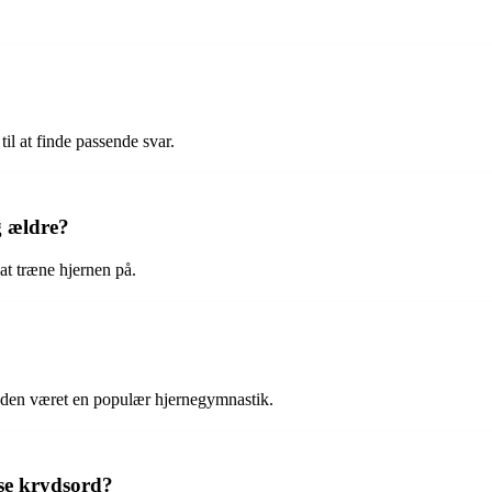
il at finde passende svar.
g ældre?
at træne hjernen på.
siden været en populær hjernegymnastik.
se krydsord?