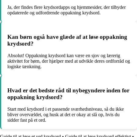
Ja, der findes flere krydsordapps og hjemmesider, der tilbyder
opdaterede og udfordrende oppakning krydsord.
Kan børn også have glæde af at løse oppakning
krydsord?
Absolut! Oppakning krydsord kan være en sjov og lærerig
aktivitet for børn, der hjælper med at udvikle deres ordforråd og
logiske tænkning.
Hvad er det bedste råd til nybegyndere inden for
oppakning krydsord?
Start med krydsord i et passende sværhedsniveau, så du ikke
bliver overvældet, og husk at det er okay at slå op, hvis du
sidder fast på et ord.
Guide til at løse et urd krydsord
•
Guide til at løse krydsord effektivt
•