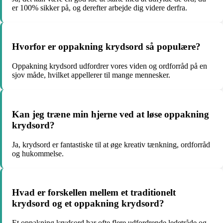
er 100% sikker på, og derefter arbejde dig videre derfra.
Hvorfor er oppakning krydsord så populære?
Oppakning krydsord udfordrer vores viden og ordforråd på en
sjov måde, hvilket appellerer til mange mennesker.
Kan jeg træne min hjerne ved at løse oppakning
krydsord?
Ja, krydsord er fantastiske til at øge kreativ tænkning, ordforråd
og hukommelse.
Hvad er forskellen mellem et traditionelt
krydsord og et oppakning krydsord?
Et oppakning krydsord har ofte flere udfordrende ledetråde og