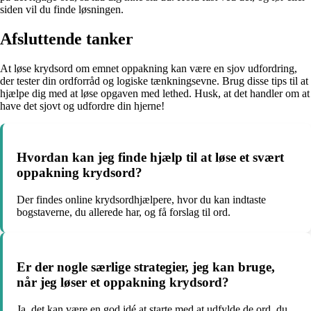
siden vil du finde løsningen.
Afsluttende tanker
At løse krydsord om emnet oppakning kan være en sjov udfordring,
der tester din ordforråd og logiske tænkningsevne. Brug disse tips til at
hjælpe dig med at løse opgaven med lethed. Husk, at det handler om at
have det sjovt og udfordre din hjerne!
Hvordan kan jeg finde hjælp til at løse et svært
oppakning krydsord?
Der findes online krydsordhjælpere, hvor du kan indtaste
bogstaverne, du allerede har, og få forslag til ord.
Er der nogle særlige strategier, jeg kan bruge,
når jeg løser et oppakning krydsord?
Ja, det kan være en god idé at starte med at udfylde de ord, du