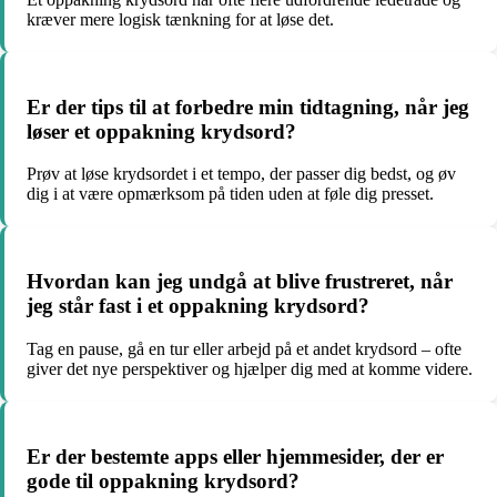
kræver mere logisk tænkning for at løse det.
Er der tips til at forbedre min tidtagning, når jeg
løser et oppakning krydsord?
Prøv at løse krydsordet i et tempo, der passer dig bedst, og øv
dig i at være opmærksom på tiden uden at føle dig presset.
Hvordan kan jeg undgå at blive frustreret, når
jeg står fast i et oppakning krydsord?
Tag en pause, gå en tur eller arbejd på et andet krydsord – ofte
giver det nye perspektiver og hjælper dig med at komme videre.
Er der bestemte apps eller hjemmesider, der er
gode til oppakning krydsord?