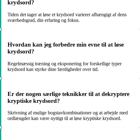
krydsord?
Tiden det tager at løse et krydsord varierer afhængigt af dens
sværhedsgrad, din erfaring og fokus.
Hvordan kan jeg forbedre min evne til at løse
krydsord?
Regelmæssig træning og eksponering for forskellige typer
krydsord kan styrke dine færdigheder over tid.
Er der nogen særlige teknikker til at dekryptere
kryptiske krydsord?
Skrivning af mulige bogstavkombinationer og at arbejde med
ordlængder kan være nyttigt til at løse kryptiske krydsord.