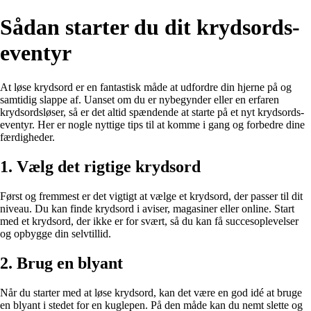
Sådan starter du dit krydsords-
eventyr
At løse krydsord er en fantastisk måde at udfordre din hjerne på og
samtidig slappe af. Uanset om du er nybegynder eller en erfaren
krydsordsløser, så er det altid spændende at starte på et nyt krydsords-
eventyr. Her er nogle nyttige tips til at komme i gang og forbedre dine
færdigheder.
1. Vælg det rigtige krydsord
Først og fremmest er det vigtigt at vælge et krydsord, der passer til dit
niveau. Du kan finde krydsord i aviser, magasiner eller online. Start
med et krydsord, der ikke er for svært, så du kan få succesoplevelser
og opbygge din selvtillid.
2. Brug en blyant
Når du starter med at løse krydsord, kan det være en god idé at bruge
en blyant i stedet for en kuglepen. På den måde kan du nemt slette og