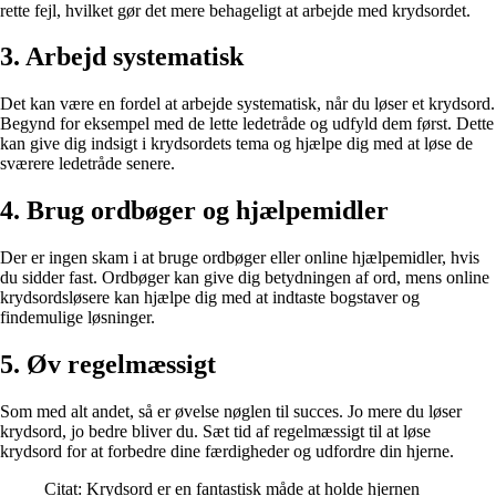
rette fejl, hvilket gør det mere behageligt at arbejde med krydsordet.
3. Arbejd systematisk
Det kan være en fordel at arbejde systematisk, når du løser et krydsord.
Begynd for eksempel med de lette ledetråde og udfyld dem først. Dette
kan give dig indsigt i krydsordets tema og hjælpe dig med at løse de
sværere ledetråde senere.
4. Brug ordbøger og hjælpemidler
Der er ingen skam i at bruge ordbøger eller online hjælpemidler, hvis
du sidder fast. Ordbøger kan give dig betydningen af ord, mens online
krydsordsløsere kan hjælpe dig med at indtaste bogstaver og
findemulige løsninger.
5. Øv regelmæssigt
Som med alt andet, så er øvelse nøglen til succes. Jo mere du løser
krydsord, jo bedre bliver du. Sæt tid af regelmæssigt til at løse
krydsord for at forbedre dine færdigheder og udfordre din hjerne.
Citat: Krydsord er en fantastisk måde at holde hjernen