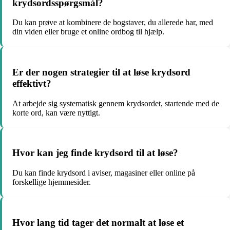
krydsordsspørgsmål?
Du kan prøve at kombinere de bogstaver, du allerede har, med
din viden eller bruge et online ordbog til hjælp.
Er der nogen strategier til at løse krydsord
effektivt?
At arbejde sig systematisk gennem krydsordet, startende med de
korte ord, kan være nyttigt.
Hvor kan jeg finde krydsord til at løse?
Du kan finde krydsord i aviser, magasiner eller online på
forskellige hjemmesider.
Hvor lang tid tager det normalt at løse et