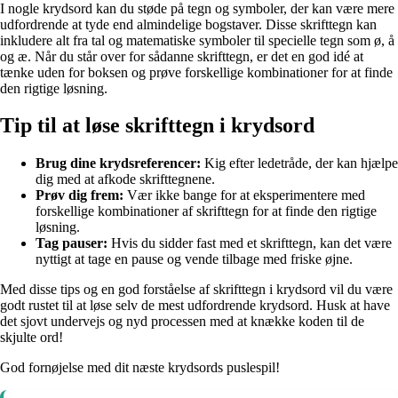
I nogle krydsord kan du støde på tegn og symboler, der kan være mere
udfordrende at tyde end almindelige bogstaver. Disse skrifttegn kan
inkludere alt fra tal og matematiske symboler til specielle tegn som ø, å
og æ. Når du står over for sådanne skrifttegn, er det en god idé at
tænke uden for boksen og prøve forskellige kombinationer for at finde
den rigtige løsning.
Tip til at løse skrifttegn i krydsord
Brug dine krydsreferencer:
Kig efter ledetråde, der kan hjælpe
dig med at afkode skrifttegnene.
Prøv dig frem:
Vær ikke bange for at eksperimentere med
forskellige kombinationer af skrifttegn for at finde den rigtige
løsning.
Tag pauser:
Hvis du sidder fast med et skrifttegn, kan det være
nyttigt at tage en pause og vende tilbage med friske øjne.
Med disse tips og en god forståelse af skrifttegn i krydsord vil du være
godt rustet til at løse selv de mest udfordrende krydsord. Husk at have
det sjovt undervejs og nyd processen med at knække koden til de
skjulte ord!
God fornøjelse med dit næste krydsords puslespil!