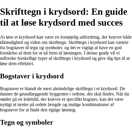
Skrifttegn i krydsord: En guide
til at løse krydsord med succes
At løse et krydsord kan være en fornøjelig udfordring, der kræver både
tålmodighed og viden om skrifttegn. Skrifttegn i krydsord kan variere
fra bogstaver til tegn og symboler, og det er vigtigt at have en god
forståelse af dem for at nå frem til løsningen. I denne guide vil vi
udforske forskellige typer af skrifttegn i krydsord og give dig tips til at
løse dem effektivt.
Bogstaver i krydsord
Bogstaver er blandt de mest almindelige skrifttegn i et krydsord. De
danner de grundlæggende byggesten i ordene, der skal findes. Når du
støder på en ledetråd, der kræver et specifikt bogstav, kan det være
nyttigt at tænke på ordets længde og mulige kombinationer af
bogstaver for at finde den rigtige løsning.
Tegn og symboler