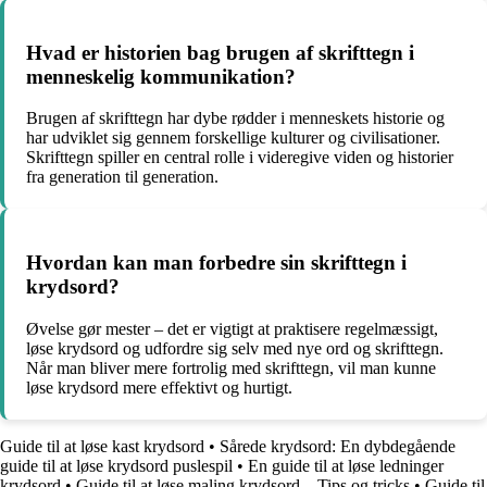
Hvad er historien bag brugen af skrifttegn i
menneskelig kommunikation?
Brugen af skrifttegn har dybe rødder i menneskets historie og
har udviklet sig gennem forskellige kulturer og civilisationer.
Skrifttegn spiller en central rolle i videregive viden og historier
fra generation til generation.
Hvordan kan man forbedre sin skrifttegn i
krydsord?
Øvelse gør mester – det er vigtigt at praktisere regelmæssigt,
løse krydsord og udfordre sig selv med nye ord og skrifttegn.
Når man bliver mere fortrolig med skrifttegn, vil man kunne
løse krydsord mere effektivt og hurtigt.
Guide til at løse kast krydsord
•
Sårede krydsord: En dybdegående
guide til at løse krydsord puslespil
•
En guide til at løse ledninger
krydsord
•
Guide til at løse maling krydsord – Tips og tricks
•
Guide til