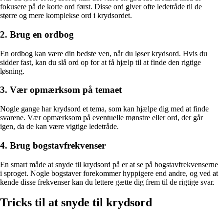
fokusere på de korte ord først. Disse ord giver ofte ledetråde til de
større og mere komplekse ord i krydsordet.
2. Brug en ordbog
En ordbog kan være din bedste ven, når du løser krydsord. Hvis du
sidder fast, kan du slå ord op for at få hjælp til at finde den rigtige
løsning.
3. Vær opmærksom på temaet
Nogle gange har krydsord et tema, som kan hjælpe dig med at finde
svarene. Vær opmærksom på eventuelle mønstre eller ord, der går
igen, da de kan være vigtige ledetråde.
4. Brug bogstavfrekvenser
En smart måde at snyde til krydsord på er at se på bogstavfrekvenserne
i sproget. Nogle bogstaver forekommer hyppigere end andre, og ved at
kende disse frekvenser kan du lettere gætte dig frem til de rigtige svar.
Tricks til at snyde til krydsord