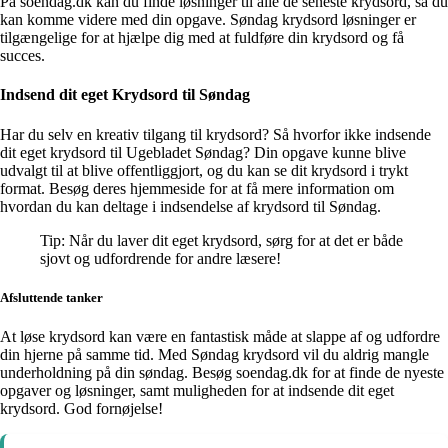
På soendag.dk kan du finde løsninger til alle de seneste krydsord, så du
kan komme videre med din opgave. Søndag krydsord løsninger er
tilgængelige for at hjælpe dig med at fuldføre din krydsord og få
succes.
Indsend dit eget Krydsord til Søndag
Har du selv en kreativ tilgang til krydsord? Så hvorfor ikke indsende
dit eget krydsord til Ugebladet Søndag? Din opgave kunne blive
udvalgt til at blive offentliggjort, og du kan se dit krydsord i trykt
format. Besøg deres hjemmeside for at få mere information om
hvordan du kan deltage i indsendelse af krydsord til Søndag.
Tip: Når du laver dit eget krydsord, sørg for at det er både
sjovt og udfordrende for andre læsere!
Afsluttende tanker
At løse krydsord kan være en fantastisk måde at slappe af og udfordre
din hjerne på samme tid. Med Søndag krydsord vil du aldrig mangle
underholdning på din søndag. Besøg soendag.dk for at finde de nyeste
opgaver og løsninger, samt muligheden for at indsende dit eget
krydsord. God fornøjelse!