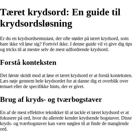
Tæret krydsord: En guide til
krydsordsløsning
Er du en krydsordsentusiast, der ofte støder på tæret krydsord, som
bare ikke vil løse sig? Fortvivl ikke. I denne guide vil vi give dig tips
og tricks til at mestre selv de mest udfordrende krydsord.
Forstå konteksten
Det første skridt mod at løse et tæret krydsord er at forstå konteksten.
Læs nøje gennem hele krydsordet for at danne dig et overblik over
temaet eller de specifikke hints, der er givet.
Brug af kryds- og tværbogstaver
En af de mest effektive teknikker til at tackle et tæret krydsord er at
fokusere på ord, hvor du allerede kender krydsende bogstaver. Disse
kryds- og tværbogstaver kan være nøglen til at finde de manglende
ord.