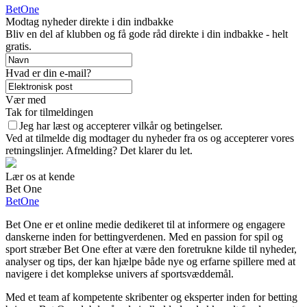
BetOne
Modtag nyheder direkte i din indbakke
Bliv en del af klubben og få gode råd direkte i din indbakke - helt
gratis.
Hvad er din e-mail?
Vær med
Tak for tilmeldingen
Jeg har læst og accepterer vilkår og betingelser.
Ved at tilmelde dig modtager du nyheder fra os og accepterer vores
retningslinjer. Afmelding? Det klarer du let.
Lær os at kende
Bet One
BetOne
Bet One er et online medie dedikeret til at informere og engagere
danskerne inden for bettingverdenen. Med en passion for spil og
sport stræber Bet One efter at være den foretrukne kilde til nyheder,
analyser og tips, der kan hjælpe både nye og erfarne spillere med at
navigere i det komplekse univers af sportsvæddemål.
Med et team af kompetente skribenter og eksperter inden for betting