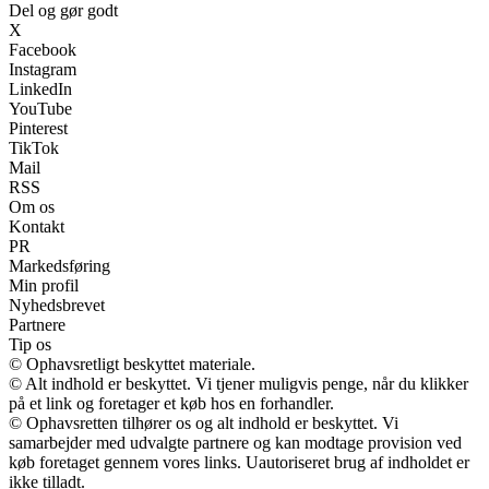
Del og gør godt
X
Facebook
Instagram
LinkedIn
YouTube
Pinterest
TikTok
Mail
RSS
Om os
Kontakt
PR
Markedsføring
Min profil
Nyhedsbrevet
Partnere
Tip os
© Ophavsretligt beskyttet materiale.
© Alt indhold er beskyttet. Vi tjener muligvis penge, når du klikker
på et link og foretager et køb hos en forhandler.
© Ophavsretten tilhører os og alt indhold er beskyttet. Vi
samarbejder med udvalgte partnere og kan modtage provision ved
køb foretaget gennem vores links. Uautoriseret brug af indholdet er
ikke tilladt.