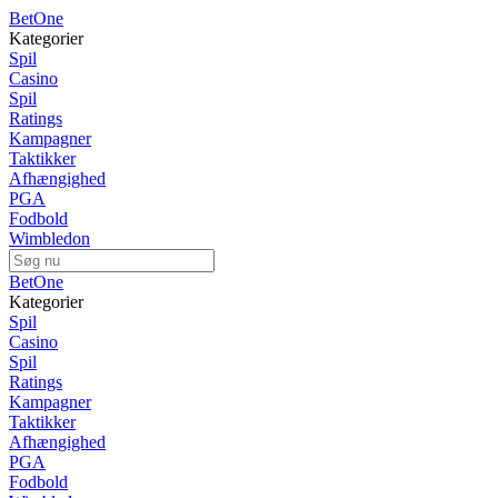
BetOne
Kategorier
Spil
Casino
Spil
Ratings
Kampagner
Taktikker
Afhængighed
PGA
Fodbold
Wimbledon
BetOne
Kategorier
Spil
Casino
Spil
Ratings
Kampagner
Taktikker
Afhængighed
PGA
Fodbold