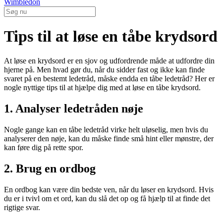
Wimbledon
Tips til at løse en tåbe krydsord
At løse en krydsord er en sjov og udfordrende måde at udfordre din
hjerne på. Men hvad gør du, når du sidder fast og ikke kan finde
svaret på en bestemt ledetråd, måske endda en tåbe ledetråd? Her er
nogle nyttige tips til at hjælpe dig med at løse en tåbe krydsord.
1. Analyser ledetråden nøje
Nogle gange kan en tåbe ledetråd virke helt uløselig, men hvis du
analyserer den nøje, kan du måske finde små hint eller mønstre, der
kan føre dig på rette spor.
2. Brug en ordbog
En ordbog kan være din bedste ven, når du løser en krydsord. Hvis
du er i tvivl om et ord, kan du slå det op og få hjælp til at finde det
rigtige svar.