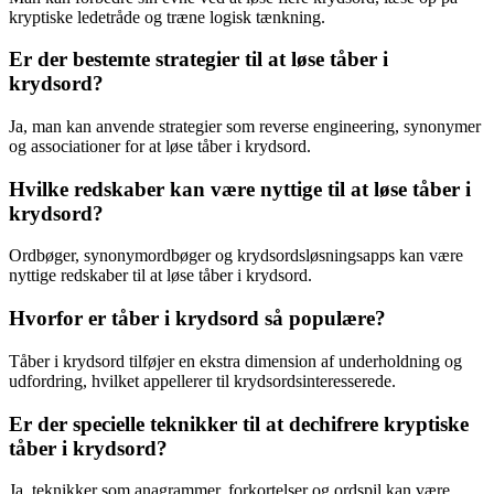
kryptiske ledetråde og træne logisk tænkning.
Er der bestemte strategier til at løse tåber i
krydsord?
Ja, man kan anvende strategier som reverse engineering, synonymer
og associationer for at løse tåber i krydsord.
Hvilke redskaber kan være nyttige til at løse tåber i
krydsord?
Ordbøger, synonymordbøger og krydsordsløsningsapps kan være
nyttige redskaber til at løse tåber i krydsord.
Hvorfor er tåber i krydsord så populære?
Tåber i krydsord tilføjer en ekstra dimension af underholdning og
udfordring, hvilket appellerer til krydsordsinteresserede.
Er der specielle teknikker til at dechifrere kryptiske
tåber i krydsord?
Ja, teknikker som anagrammer, forkortelser og ordspil kan være