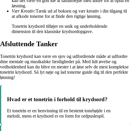
kan det være en god idé at samarbejde med andre for at opnå en
løsning.
Vær Kreativ:
Tænk ud af boksen og vær kreativ i din tilgang til
at afkode tonerne for at finde den rigtige løsning.
Tonetrin krydsord tilføjer en unik og underholdende
dimension til den klassiske krydsordopgave.
Afsluttende Tanker
Tonetrin krydsord kan være en sjov og udfordrende måde at udfordre
dine mentale og musikalske færdigheder på. Med lidt øvelse og
vedholdenhed kan du blive en mester i at løse selv de mest komplekse
tonetrin krydsord. Så lyt nøje og lad tonerne guide dig til den perfekte
løsning!
Hvad er et tonetrin i forhold til krydsord?
Et tonetrin er en henvisning til en bestemt tonehøjde i en
melodi, mens et krydsord er en form for ordpuslespil.