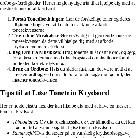
ordbogs-færdigheder. Her er nogle nyttige trin til at hjælpe dig med at
mestre denne art af krydsord:
Forstå Tonetilordningen:
Lær de forskellige toner og deres
tilhørende bogstaver at kende for at kunne afkode
tonesekvenserne.
Træn dine Musikalske Ører:
Øv dig i at genkende toner og
tonesekvenser, da dette vil hjælpe dig med at afkode
krydsordene mere effektivt.
Byg Ord fra Musikken:
Brug tonerne til at danne ord, og sørg
for at krydsreference med dine bogstavskombinationer for at
finde den korrekte løsning.
Brug en Ordbog:
Hvis du sidder fast, kan det være nyttigt at
have en ordbog ved din side for at undersøge mulige ord, der
matcher tonesekvensen.
Tips til at Løse Tonetrin Krydsord
Her er nogle ekstra tips, der kan hjælpe dig med at blive en mester i
tonetrin krydsord:
Tålmodighed:
Øv dig regelmæssigt og vær tålmodig, da det kan
tage lidt tid at vænne sig til at løse tonetrin krydsord.
Samarbejd:
Hvis du støder på en vanskelig krydsordsopgave,