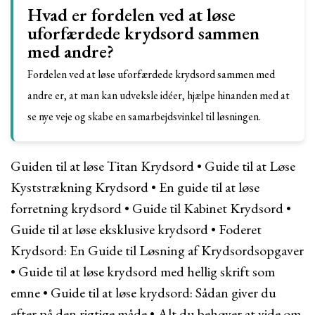
Hvad er fordelen ved at løse
uforfærdede krydsord sammen
med andre?
Fordelen ved at løse uforfærdede krydsord sammen med
andre er, at man kan udveksle idéer, hjælpe hinanden med at
se nye veje og skabe en samarbejdsvinkel til løsningen.
Guiden til at løse Titan Krydsord
•
Guide til at Løse
Kyststrækning Krydsord
•
En guide til at løse
forretning krydsord
•
Guide til Kabinet Krydsord
•
Guide til at løse eksklusive krydsord
•
Foderet
Krydsord: En Guide til Løsning af Krydsordsopgaver
•
Guide til at løse krydsord med hellig skrift som
emne
•
Guide til at løse krydsord: Sådan giver du
efter på den rigtige måde
•
Alt du behøver at vide om