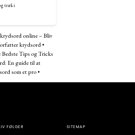
g træk i
e krydsord online – Bliv
forfatter krydsord
•
 Bedste Tips og Tricks
: En guide til at
dsord som et pro
•
LIV FØLGER
SITEMAP