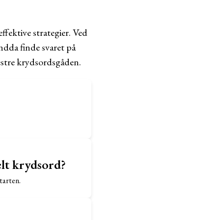
ffektive strategier. Ved
endda finde svaret på
estre krydsordsgåden.
elt krydsord?
tarten.