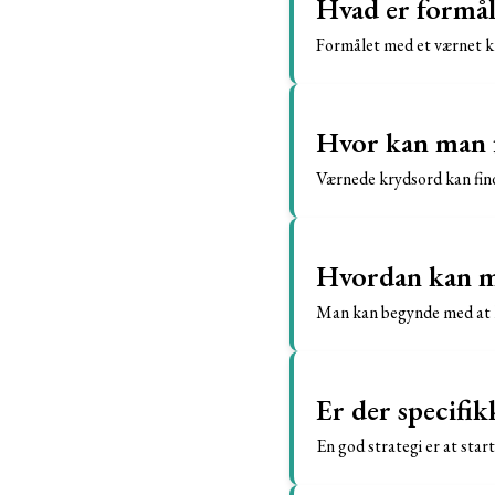
Hvad er formål
Formålet med et værnet kr
Hvor kan man f
Værnede krydsord kan finde
Hvordan kan m
Man kan begynde med at lø
Er der specifik
En god strategi er at star