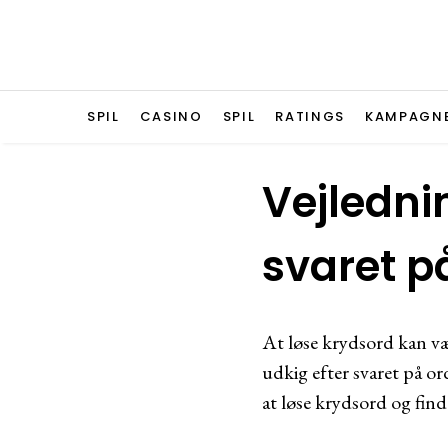
SPIL
CASINO
SPIL
RATINGS
KAMPAGN
Vejlednin
svaret p
At løse krydsord kan væ
udkig efter svaret på or
at løse krydsord og find