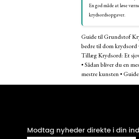
En god måde at løse værne
krydsordsopgaver.
Guide til Grundstof Kr
bedre til dom krydsord
Tillæg Krydsord: Et sjo
•
Sådan bliver du en mes
mestre kunsten
•
Guiden
Modtag nyheder direkte i din i