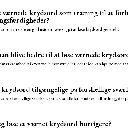
værnede krydsord som træning til at for
ngsfærdigheder?
dsord kan være en god måde at øve sig på at løse krydsord generelt.
n blive bedre til at løse værnede krydsor
pmærksomhed på eventuelle mønstre eller ledetråde kan hjælpe med at 
 krydsord tilgængelige på forskellige svæ
dsord i forskellige sværhedsgrader, så alle kan finde en udfordring, der pa
g løse et værnet krydsord hurtigere?