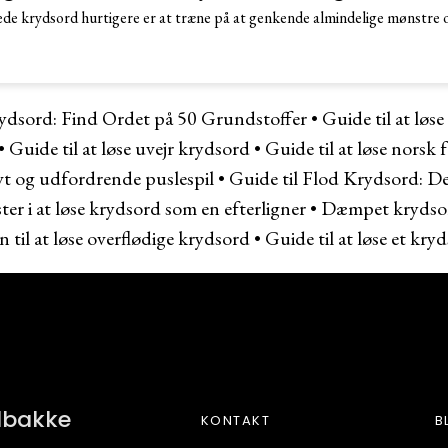
de krydsord hurtigere er at træne på at genkende almindelige mønstre o
ydsord: Find Ordet på 50 Grundstoffer
•
Guide til at løs
•
Guide til at løse uvejr krydsord
•
Guide til at løse norsk 
vt og udfordrende puslespil
•
Guide til Flod Krydsord: De
ter i at løse krydsord som en efterligner
•
Dæmpet krydsord
 til at løse overflødige krydsord
•
Guide til at løse et kry
BETONE
ndbakke
KONTAKT
B