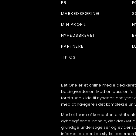
PR
F
MARKEDSFØRING
S
MIN PROFIL
N
NYHEDSBREVET
B
PARTNERE
L
TIP OS
Bet One er et online medie dedikeret
bettingverdenen. Med en passion for 
foretrukne kilde til nyheder, analyser
med at navigere i det komplekse uni
Med et team af kompetente skribenter
dybdegående indhold, der dækker alt 
grundige undersøgelser og evidensb
information, der kan styrke læsernes