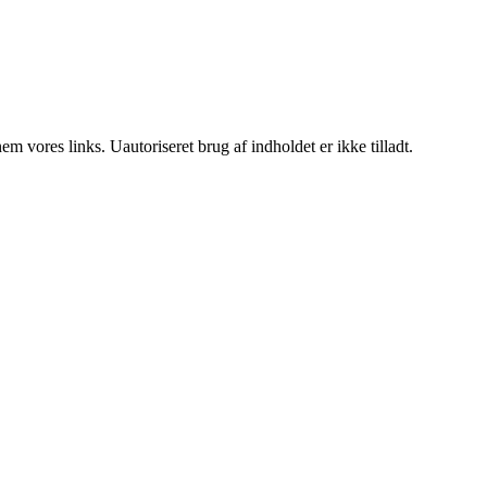
 vores links. Uautoriseret brug af indholdet er ikke tilladt.