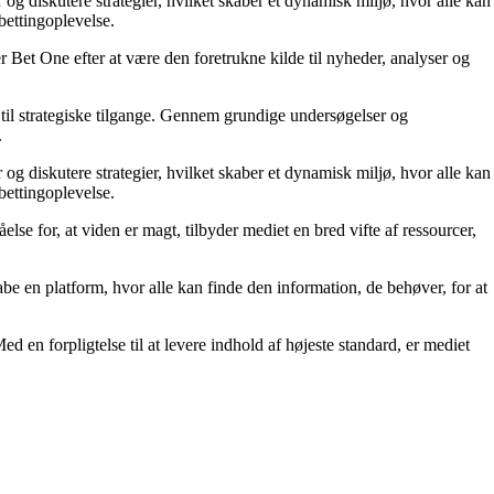
 og diskutere strategier, hvilket skaber et dynamisk miljø, hvor alle kan
bettingoplevelse.
 Bet One efter at være den foretrukne kilde til nyheder, analyser og
til strategiske tilgange. Gennem grundige undersøgelser og
.
 og diskutere strategier, hvilket skaber et dynamisk miljø, hvor alle kan
bettingoplevelse.
else for, at viden er magt, tilbyder mediet en bred vifte af ressourcer,
kabe en platform, hvor alle kan finde den information, de behøver, for at
ed en forpligtelse til at levere indhold af højeste standard, er mediet