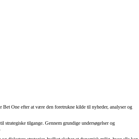
 Bet One efter at være den foretrukne kilde til nyheder, analyser og
til strategiske tilgange. Gennem grundige undersøgelser og
.