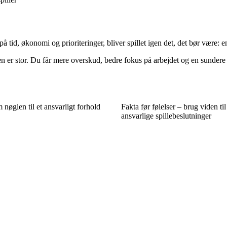
å tid, økonomi og prioriteringer, bliver spillet igen det, det bør være: 
 er stor. Du får mere overskud, bedre fokus på arbejdet og en sundere 
nøglen til et ansvarligt forhold
Fakta før følelser – brug viden til
ansvarlige spillebeslutninger