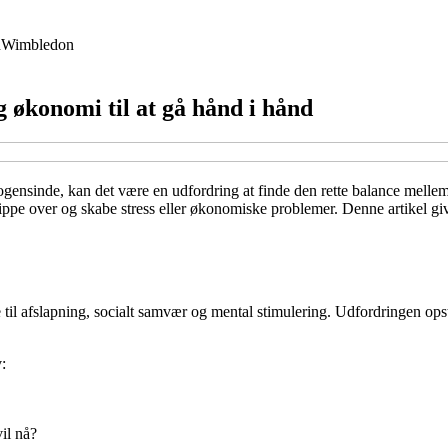
d
Wimbledon
g økonomi til at gå hånd i hånd
nogensinde, kan det være en udfordring at finde den rette balance melle
pe over og skabe stress eller økonomiske problemer. Denne artikel give
e til afslapning, socialt samvær og mental stimulering. Udfordringen ops
:
vil nå?