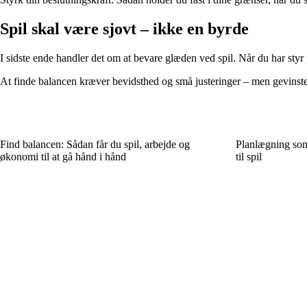
Spil skal være sjovt – ikke en byrde
I sidste ende handler det om at bevare glæden ved spil. Når du har styr p
At finde balancen kræver bevidsthed og små justeringer – men gevinsten
Find balancen: Sådan får du spil, arbejde og
Planlægning som 
økonomi til at gå hånd i hånd
til spil