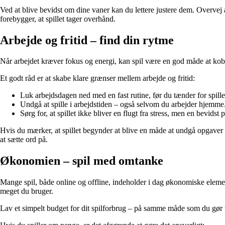
Ved at blive bevidst om dine vaner kan du lettere justere dem. Overvej a
forebygger, at spillet tager overhånd.
Arbejde og fritid – find din rytme
Når arbejdet kræver fokus og energi, kan spil være en god måde at kobl
Et godt råd er at skabe klare grænser mellem arbejde og fritid:
Luk arbejdsdagen ned med en fast rutine, før du tænder for spille
Undgå at spille i arbejdstiden – også selvom du arbejder hjemme
Sørg for, at spillet ikke bliver en flugt fra stress, men en bevidst 
Hvis du mærker, at spillet begynder at blive en måde at undgå opgaver el
at sætte ord på.
Økonomien – spil med omtanke
Mange spil, både online og offline, indeholder i dag økonomiske elemente
meget du bruger.
Lav et simpelt budget for dit spilforbrug – på samme måde som du gør me