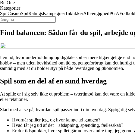
BetOne
Kategorier
Spil
Casino
Spil
Ratings
Kampagner
Taktikker
Afhængighed
PGA
Fodbol
Find balancen: Sådan får du spil, arbejde o
I en tid, hvor underholdning og digitale spil er mere tilgængelige end 
hobby – men uden bevidsthed om tid og pengeforbrug kan det hurtigt tip
samtidig med at du holder styr på både hverdagen og økonomien.
Spil som en del af en sund hverdag
At spille er i sig selv ikke et problem – tværtimod kan det være en kild
eller relationer.
Start med at se på, hvordan spil passer ind i din hverdag. Spørg dig selv
Hvornår spiller jeg, og hvor længe ad gangen?
Hvad får jeg ud af det – afslapning, spænding, fællesskab?
Er der tidspunkter, hvor spillet går ud over andre ting, jeg gerne 