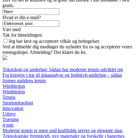
gratis.
Hvad er din e-mail?
Vær med
Tak for tilmeldingen
Jeg har læst og accepterer vilkår og betingelser.
Ved at tilmelde dig modtager du nyheder fra os og accepterer vores
retningslinjer. Afmelding? Det klarer du let.
Teknologi og underlag: Sådan har moderne tennis udviklet sig
Fra ketsjere i træ til dataanalyse og hightech-underlag – sådan
formes nutidens tennis
Wimbledon
Wimbledon
Tennis
Sportsteknologi
Innovation
Udstyr
Træning
4 min
Moderne tennis er mere end kraftfulde server og elegante slag.
Teknologiske fremskridt, nye materialer og forskelle i banernes