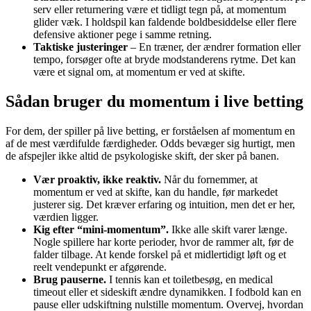
serv eller returnering være et tidligt tegn på, at momentum
glider væk. I holdspil kan faldende boldbesiddelse eller flere
defensive aktioner pege i samme retning.
Taktiske justeringer
– En træner, der ændrer formation eller
tempo, forsøger ofte at bryde modstanderens rytme. Det kan
være et signal om, at momentum er ved at skifte.
Sådan bruger du momentum i live betting
For dem, der spiller på live betting, er forståelsen af momentum en
af de mest værdifulde færdigheder. Odds bevæger sig hurtigt, men
de afspejler ikke altid de psykologiske skift, der sker på banen.
Vær proaktiv, ikke reaktiv.
Når du fornemmer, at
momentum er ved at skifte, kan du handle, før markedet
justerer sig. Det kræver erfaring og intuition, men det er her,
værdien ligger.
Kig efter “mini-momentum”.
Ikke alle skift varer længe.
Nogle spillere har korte perioder, hvor de rammer alt, før de
falder tilbage. At kende forskel på et midlertidigt løft og et
reelt vendepunkt er afgørende.
Brug pauserne.
I tennis kan et toiletbesøg, en medical
timeout eller et sideskift ændre dynamikken. I fodbold kan en
pause eller udskiftning nulstille momentum. Overvej, hvordan