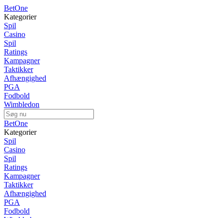
BetOne
Kategorier
Spil
Casino
Spil
Ratings
Kampagner
Taktikker
Afhængighed
PGA
Fodbold
Wimbledon
BetOne
Kategorier
Spil
Casino
Spil
Ratings
Kampagner
Taktikker
Afhængighed
PGA
Fodbold