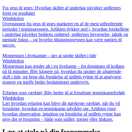
Fra grus til græs: Hvordan skiftet af underlag påvirker spillernes
form og resultater
Wimbledon
Overgangen fra grus til græs markerer en af de mest udfordrende
perioder i tennissæsonen. Artiklen dykker ned i, hvordan forskellene
i underlag påvirker boldens opførsel, spillernes bevægelse, taktik og
mentale fokus – og hvorfor tilpasningsevnen kan være nøglen til
succes.
Momentum i livekampe – lær at spotte skiftet i tide
Wimbledon
Momentum kan ændre alt i en livekamp – fra dominans til kollaps
på få minutter. Bliv klogere på, hvordan du spotter de afgørende
skift i tide, og brug din forståelse af spillets rytme til at analysere,
reagere og træffe bedre beslutninger undervejs.
Erfaring som værktøj: Bliv bedre til at forudsige tenniskampforløb
Wimbledon
Lær hvordan erfaring kan blive dit stærkeste værktøj, når du vil
forudsige, hvordan en tenniskamp udvikler sig. Artiklen viser,
hvordan observation, intuition og forståelse af spillets rytme kan
give dig et forspring – både som spiller, træner eller tilskuer.
Lær at stole på din fornemmelse