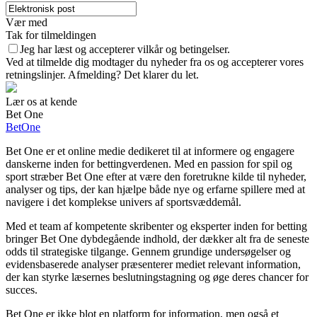
Vær med
Tak for tilmeldingen
Jeg har læst og accepterer vilkår og betingelser.
Ved at tilmelde dig modtager du nyheder fra os og accepterer vores
retningslinjer. Afmelding? Det klarer du let.
Lær os at kende
Bet One
BetOne
Bet One er et online medie dedikeret til at informere og engagere
danskerne inden for bettingverdenen. Med en passion for spil og
sport stræber Bet One efter at være den foretrukne kilde til nyheder,
analyser og tips, der kan hjælpe både nye og erfarne spillere med at
navigere i det komplekse univers af sportsvæddemål.
Med et team af kompetente skribenter og eksperter inden for betting
bringer Bet One dybdegående indhold, der dækker alt fra de seneste
odds til strategiske tilgange. Gennem grundige undersøgelser og
evidensbaserede analyser præsenterer mediet relevant information,
der kan styrke læsernes beslutningstagning og øge deres chancer for
succes.
Bet One er ikke blot en platform for information, men også et