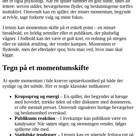
det er også psykologi. Når en spiller rammer en god stime, føles alt
lettere: serven sidder, bevægelserne flyder, og beslutningerne træffes
instinktivt. Omvendt kan en spiller, der mister momentum, begynde
at tvivle, tage forkerte valg og miste fokus.
I tennis kan momentum skifte på et enkelt point – en misset
breakbold, en heldig netruller eller et publikum, der pludselig
vågner. I fodbold kan det være et gult kort, en redning på stregen
eller en taktisk ændring, der vender kampen. Momentum er
flydende, men det efterlader spor, hvis man ved, hvor man skal
kigge.
Tegn på et momentumskifte
At spotte momentum i tide kræver opmærksomhed på både det
synlige og det subtile. Her er nogle klassiske indikatorer:
Kropssprog og energi
– En spiller, der begynder at hænge
med hovedet, trække tiden ud eller diskutere med dommeren,
er ofte mentalt presset. Omvendt signalerer hurtige bevægelser
og beslutsomhed overskud.
Publikums reaktion
– I livekampe kan publikum være en
katalysator. Når støjen stiger, og stemningen vender, følger
spillerne ofte med.
Statistiske tendenser
– I tennis kan en stigende fejlprocent på