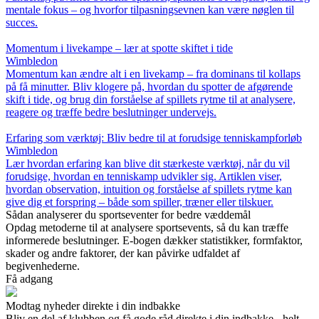
mentale fokus – og hvorfor tilpasningsevnen kan være nøglen til
succes.
Momentum i livekampe – lær at spotte skiftet i tide
Wimbledon
Momentum kan ændre alt i en livekamp – fra dominans til kollaps
på få minutter. Bliv klogere på, hvordan du spotter de afgørende
skift i tide, og brug din forståelse af spillets rytme til at analysere,
reagere og træffe bedre beslutninger undervejs.
Erfaring som værktøj: Bliv bedre til at forudsige tenniskampforløb
Wimbledon
Lær hvordan erfaring kan blive dit stærkeste værktøj, når du vil
forudsige, hvordan en tenniskamp udvikler sig. Artiklen viser,
hvordan observation, intuition og forståelse af spillets rytme kan
give dig et forspring – både som spiller, træner eller tilskuer.
Sådan analyserer du sportseventer for bedre væddemål
Opdag metoderne til at analysere sportsevents, så du kan træffe
informerede beslutninger. E-bogen dækker statistikker, formfaktor,
skader og andre faktorer, der kan påvirke udfaldet af
begivenhederne.
Få adgang
Modtag nyheder direkte i din indbakke
Bliv en del af klubben og få gode råd direkte i din indbakke - helt