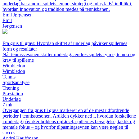
underlag har ændret spillets tempo, strategi og udtryk. Få indblik i,
hvordan innovation og tradition mødes på tennisbanen.
Emil Jørgensen
Emil
Jørgensen
Fra grus til græs: Hvordan skiftet af underlag påvirker spillernes
form og resultater
Når tennissæsonen skifter underlag, ændres spillets rytme, tempo og
krav til spillerne
Wimbledon
Wimbledon
Tennis
Sportsanalyse
Træning
Præstation
Underlag
7 min
Overgangen fra grus til græs markerer en af de mest udfordrende
perioder i tennissæsonen. Artiklen dykker ned i, hvordan forskellene
i underlag påvirker boldens opførsel, spillernes bevægelse, taktik og
mentale fokus – og hvorfor tilpasningsevnen kan være nøglen til
succes.
André Kauffmann