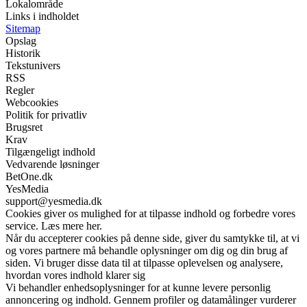
Lokalområde
Links i indholdet
Sitemap
Opslag
Historik
Tekstunivers
RSS
Regler
Webcookies
Politik for privatliv
Brugsret
Krav
Tilgængeligt indhold
Vedvarende løsninger
BetOne.dk
YesMedia
support@yesmedia.dk
Cookies giver os mulighed for at tilpasse indhold og forbedre vores
service. Læs mere her.
Når du accepterer cookies på denne side, giver du samtykke til, at vi
og vores partnere må behandle oplysninger om dig og din brug af
siden. Vi bruger disse data til at tilpasse oplevelsen og analysere,
hvordan vores indhold klarer sig
Vi behandler enhedsoplysninger for at kunne levere personlig
annoncering og indhold. Gennem profiler og datamålinger vurderer